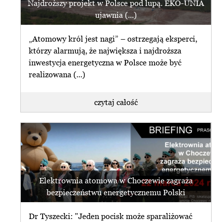
Najdroższy projekt w Polsce pod lupą. EKO-UNIA
ujawnia (...)
„Atomowy król jest nagi” – ostrzegają eksperci,
którzy alarmują, że największa i najdroższa
inwestycja energetyczna w Polsce może być
realizowana (...)
czytaj całość
Elektrownia atomowa w Choczewie zagraża
bezpieczeństwu energetycznemu Polski
Dr Tyszecki: "Jeden pocisk może sparaliżować