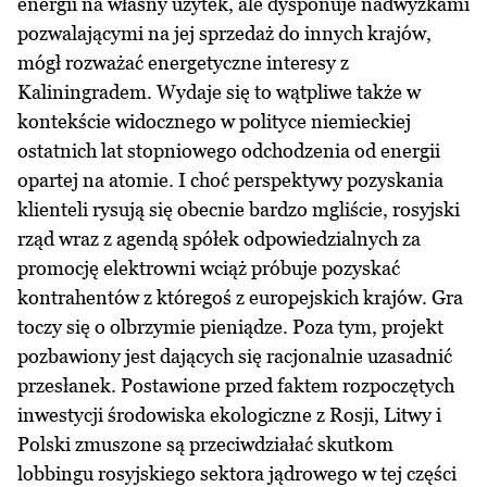
energii na własny użytek, ale dysponuje nadwyżkami
pozwalającymi na jej sprzedaż do innych krajów,
mógł rozważać energetyczne interesy z
Kaliningradem. Wydaje się to wątpliwe także w
kontekście widocznego w polityce niemieckiej
ostatnich lat stopniowego odchodzenia od energii
opartej na atomie. I choć perspektywy pozyskania
klienteli rysują się obecnie bardzo mgliście, rosyjski
rząd wraz z agendą spółek odpowiedzialnych za
promocję elektrowni wciąż próbuje pozyskać
kontrahentów z któregoś z europejskich krajów. Gra
toczy się o olbrzymie pieniądze. Poza tym, projekt
pozbawiony jest dających się racjonalnie uzasadnić
przesłanek. Postawione przed faktem rozpoczętych
inwestycji środowiska ekologiczne z Rosji, Litwy i
Polski zmuszone są przeciwdziałać skutkom
lobbingu rosyjskiego sektora jądrowego w tej części