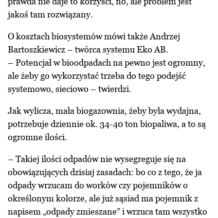
prawda nie daje to korzyści, no, ale problem jest
jakoś tam rozwiązany.
O kosztach biosystemów mówi także Andrzej
Bartoszkiewicz – twórca systemu Eko AB.
– Potencjał w bioodpadach na pewno jest ogromny,
ale żeby go wykorzystać trzeba do tego podejść
systemowo, sieciowo – twierdzi.
Jak wylicza, mała biogazownia, żeby była wydajna,
potrzebuje dziennie ok. 34-40 ton biopaliwa, a to są
ogromne ilości.
– Takiej ilości odpadów nie wysegreguje się na
obowiązujących dzisiaj zasadach: bo co z tego, że ja
odpady wrzucam do worków czy pojemników o
określonym kolorze, ale już sąsiad ma pojemnik z
napisem „odpady zmieszane” i wrzuca tam wszystko