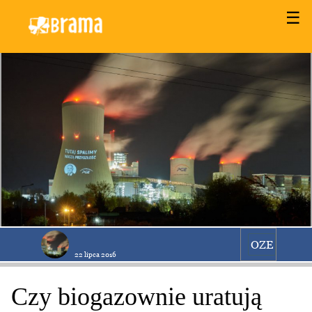
☰
OZE
22 lipca 2016
Czy biogazownie uratują