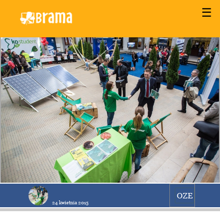
☰
OZE
24 kwietnia 2015