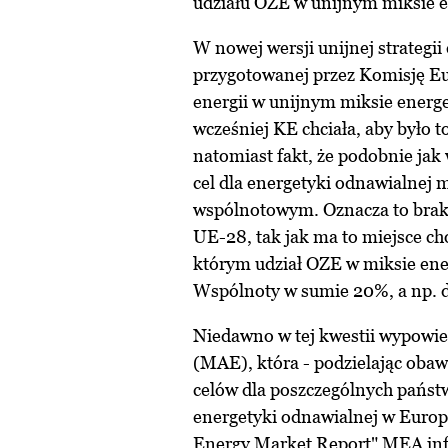
udziału OZE w unijnym miksie 
W nowej wersji unijnej strategi
przygotowanej przez Komisję Euro
energii w unijnym miksie ener
wcześniej KE chciała, aby było 
natomiast fakt, że podobnie jak
cel dla energetyki odnawialnej 
wspólnotowym. Oznacza to brak 
UE-28, tak jak ma to miejsce ch
którym udział OZE w miksie en
Wspólnoty w sumie 20%, a np. d
Niedawno w tej kwestii wypowie
(MAE), która - podzielając obaw
celów dla poszczególnych pańs
energetyki odnawialnej w Euro
Energy Market Report" MEA inf