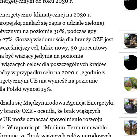
energetycznym do roku 2030 r.
i energetyczno-klimatycznej na 2030 r.
pejską znalazł się zapis o udziale zielonej
getycznym na poziomie 30%, podczas gdy
to 27%. Gorszą wiadomością dla branży OZE jest
 wcześniejszy cel, także nowy, 30-procentowy
ma być wiążący jedynie na poziomie
wiążących celów dla poszczególnych krajów
oćby w przypadku celu na 2020 r., zgodnie z
ergetycznym UE ma wynieść na poziomie
la Polski wynosi 15%.
działa się Międzynarodowa Agencja Energetyki
y branży OZE - oceniła, że brak wiążących
tw UE może oznaczać spowolnienie rozwoju
pie. W raporcie pt. "Medium-Term renewable
ormuje, że "brak wiążących celów narodowych