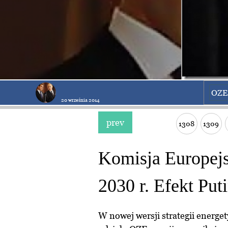
OZE
20 września 2014
prev
1308
1309
Komisja Europejs
2030 r. Efekt Put
W nowej wersji strategii energe