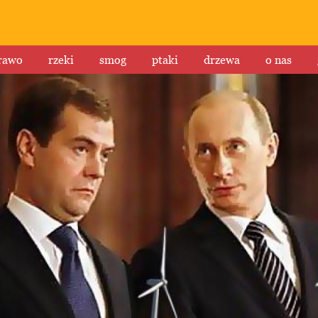
rawo
rzeki
smog
ptaki
drzewa
o nas