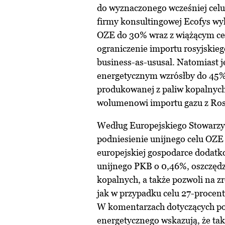
do wyznaczonego wcześniej cel
firmy konsultingowej Ecofys wyk
OZE do 30% wraz z wiążącym ce
ograniczenie importu rosyjskie
business-as-ususal. Natomiast j
energetycznym wzrósłby do 45%,
produkowanej z paliw kopalnych
wolumenowi importu gazu z Rosj
Według Europejskiego Stowarzy
podniesienie unijnego celu OZE 
europejskiej gospodarce dodatko
unijnego PKB o 0,46%, oszczędz
kopalnych, a także pozwoli na 
jak w przypadku celu 27-procen
W komentarzach dotyczących pod
energetycznego wskazują, że t