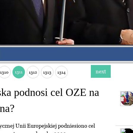
next
1311
1310
1312
1313
1314
ka podnosi cel OZE na
ina?
tycznej Unii Europejskiej podniesiono cel