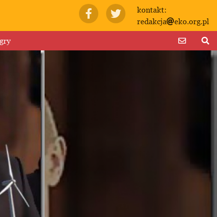
kontakt:
redakcja
eko.org.pl
gry