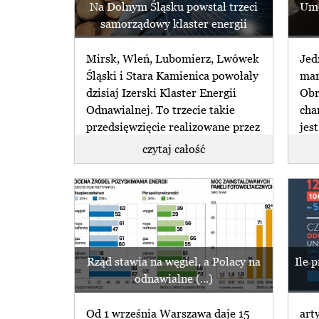
Na Dolnym Śląsku powstał trzeci
Umo
samorządowy klaster energii
Mirsk, Wleń, Lubomierz, Lwówek
Jed
Śląski i Stara Kamienica powołały
mar
dzisiaj Izerski Klaster Energii
Obr
Odnawialnej. To trzecie takie
cha
przedsięwzięcie realizowane przez
jes
(...)
(...)
czytaj całość
Rząd stawia na węgiel, a Polacy na
Ile 
odnawialne (...)
Od 1 września Warszawa daje 15
art