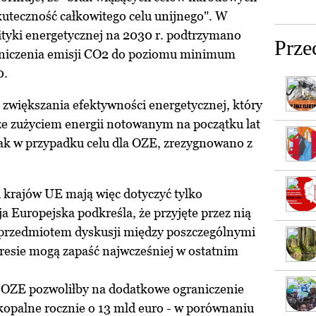
kuteczność całkowitego celu unijnego". W
lityki energetycznej na 2030 r. podtrzymano
Prze
raniczenia emisji CO2 do poziomu minimum
0.
 zwiększania efektywności energetycznej, który
e zużyciem energii notowanym na początku lat
ak w przypadku celu dla OZE, zrezygnowano z
 krajów UE mają więc dotyczyć tylko
a Europejska podkreśla, że przyjęte przez nią
 przedmiotem dyskusji między poszczególnymi
kresie mogą zapaść najwcześniej w ostatnim
OZE pozwoliłby na dodatkowe ograniczenie
kopalne rocznie o 13 mld euro - w porównaniu