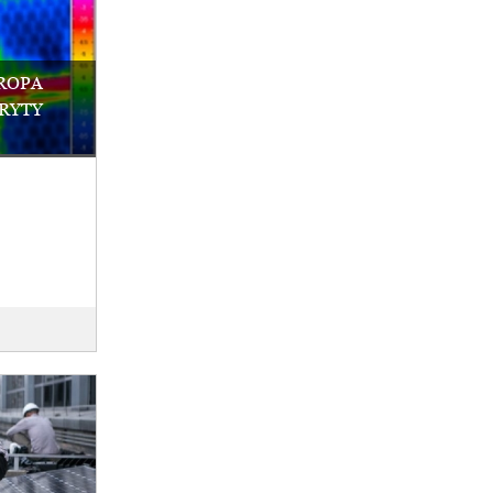
ROPA
RYTY