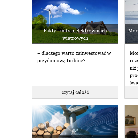
Fakty i mity o elektrowniach
Mors
wiatrowych
– dlaczego warto zainwestować w
Mor
przydomową turbinę?
roz
niż
pro
świ
czytaj całość