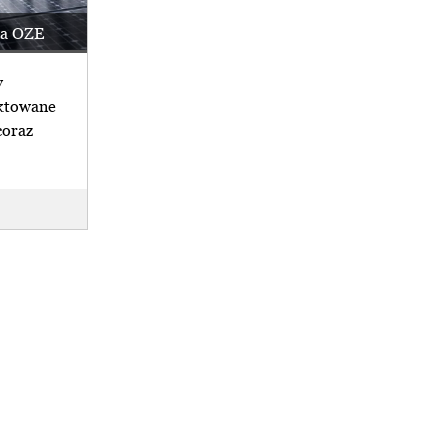
na OZE
y
yktowane
coraz