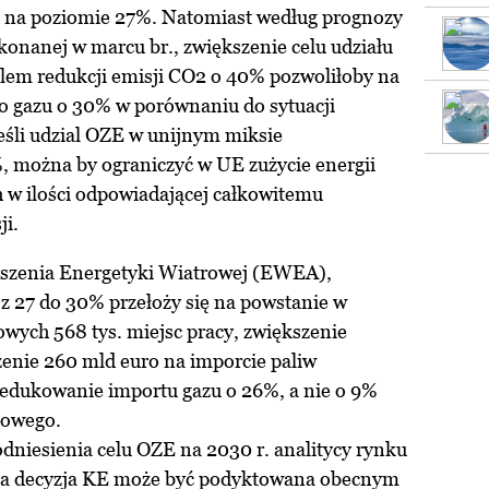
u na poziomie 27%. Natomiast według prognozy
onanej w marcu br., zwiększenie celu udziału
lem redukcji emisji CO2 o 40% pozwoliłoby na
go gazu o 30% w porównaniu do sytuacji
eśli udzial OZE w unijnym miksie
 można by ograniczyć w UE zużycie energii
 w ilości odpowiadającej całkowitemu
i.
szenia Energetyki Wiatrowej (EWEA),
z 27 do 30% przełoży się na powstanie w
wych 568 tys. miejsc pracy, zwiększenie
enie 260 mld euro na imporcie paliw
zredukowanie importu gazu o 26%, a nie o 9%
towego.
niesienia celu OZE na 2030 r. analitycy rynku
aka decyzja KE może być podyktowana obecnym