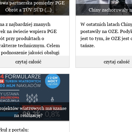
wa partnerska pomiędzy PGE
Obrót a TÜV SÜD (...)
Chiny zachorowały 
na z najbardziej znanych
W ostatnich latach Chin
ek na świecie wspiera PGE
postawiły na OZE. Pod
ót przy produktach o
jest to tym, że OZE jest 
rakterze technicznym. Celem
tańsze.
t podnoszenie jakości obsługi
czytaj całość
czytaj całość
projektów wiatrowych ma szanse
na realizację?
ykuł z portalu: