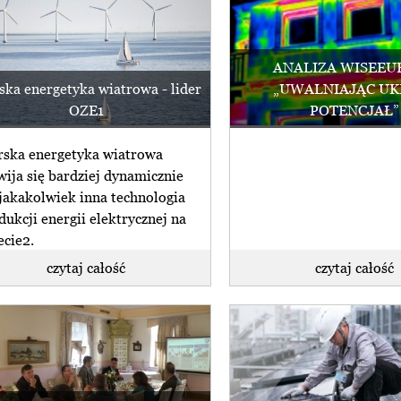
ANALIZA WISEEU
ka energetyka wiatrowa - lider
„UWALNIAJĄC UK
OZE1
POTENCJAŁ”
ska energetyka wiatrowa
wija się bardziej dynamicznie
 jakakolwiek inna technologia
dukcji energii elektrycznej na
ecie2.
czytaj całość
czytaj całość