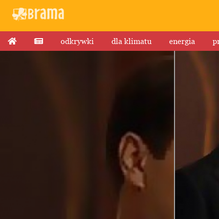
odkrywki
dla klimatu
energia
p