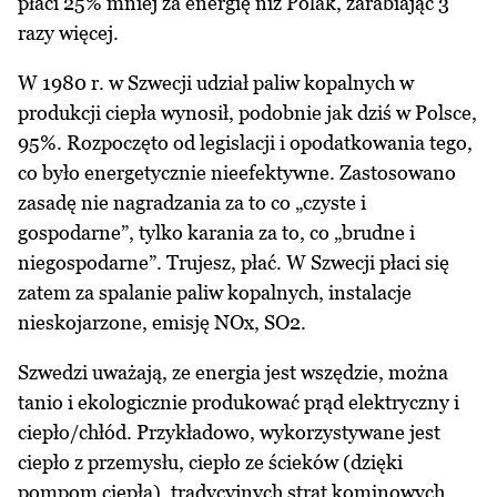
płaci 25% mniej za energię niż Polak, zarabiając 3
razy więcej.
W 1980 r. w Szwecji udział paliw kopalnych w
produkcji ciepła wynosił, podobnie jak dziś w Polsce,
95%. Rozpoczęto od legislacji i opodatkowania tego,
co było energetycznie nieefektywne. Zastosowano
zasadę nie nagradzania za to co „czyste i
gospodarne”, tylko karania za to, co „brudne i
niegospodarne”. Trujesz, płać. W Szwecji płaci się
zatem za spalanie paliw kopalnych, instalacje
nieskojarzone, emisję NOx, SO2.
Szwedzi uważają, ze energia jest wszędzie, można
tanio i ekologicznie produkować prąd elektryczny i
ciepło/chłód. Przykładowo, wykorzystywane jest
ciepło z przemysłu, ciepło ze ścieków (dzięki
pompom ciepła), tradycyjnych strat kominowych