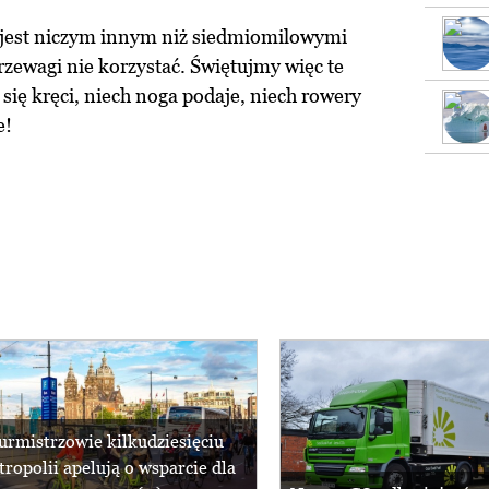
e, jest niczym innym niż siedmiomilowymi
rzewagi nie korzystać. Świętujmy więc te
się kręci, niech noga podaje, niech rowery
e!
urmistrzowie kilkudziesięciu
ropolii apelują o wsparcie dla