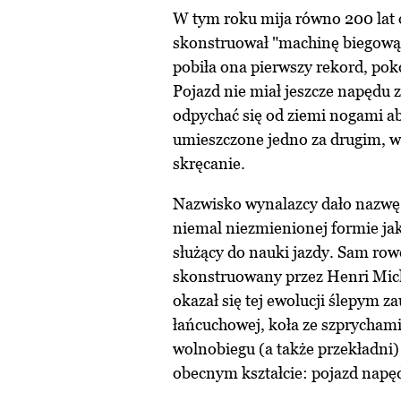
W tym roku mija równo 200 lat o
skonstruował "machinę biegową"
pobiła ona pierwszy rekord, pok
Pojazd nie miał jeszcze napędu 
odpychać się od ziemi nogami ab
umieszczone jedno za drugim, w
skręcanie.
Nazwisko wynalazcy dało nazwę 
niemal niezmienionej formie jak
służący do nauki jazdy. Sam ro
skonstruowany przez Henri Mic
okazał się tej ewolucji ślepym z
łańcuchowej, koła ze szprycha
wolnobiegu (a także przekładni
obecnym kształcie: pojazd napęd