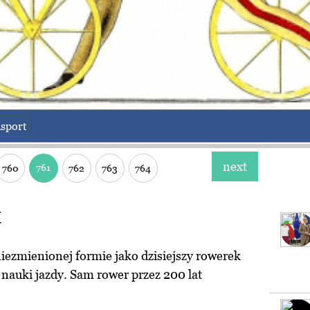
sport
next
761
760
762
763
764
t
iezmienionej formie jako dzisiejszy rowerek
 nauki jazdy. Sam rower przez 200 lat