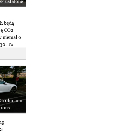
k ustalone
h
h będą
ję CO2
 niemal o
030. To
m Grohmann
tions
ng
US