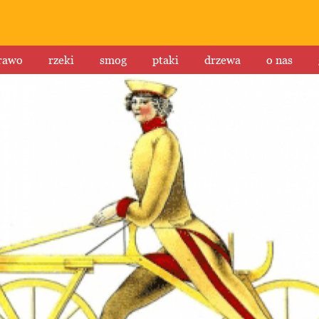
rawo
rzeki
smog
ptaki
drzewa
o nas