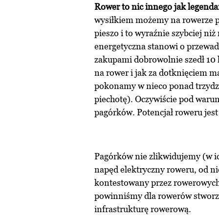
Rower to nic innego jak legend
wysiłkiem możemy na rowerze p
pieszo i to wyraźnie szybciej ni
energetyczna stanowi o przewadz
zakupami dobrowolnie szedł 10 
na rower i jak za dotknięciem m
pokonamy w nieco ponad trzydzi
piechotę). Oczywiście pod waru
pagórków. Potencjał roweru jest
Pagórków nie zlikwidujemy (w
napęd elektryczny roweru, od 
kontestowany przez rowerowych
powinniśmy dla rowerów stworzy
infrastrukturę rowerową.