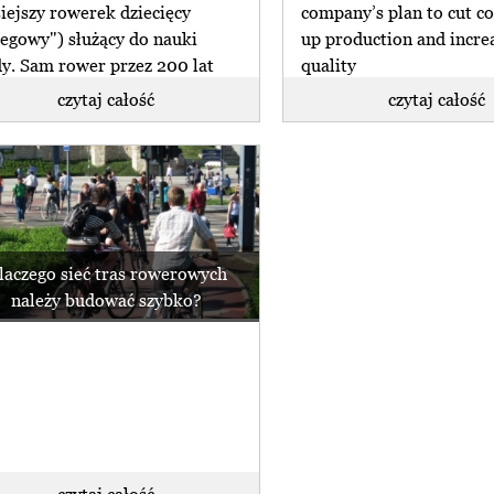
siejszy rowerek dziecięcy
company’s plan to cut co
iegowy") służący do nauki
up production and incre
dy. Sam rower przez 200 lat
quality
czytaj całość
czytaj całość
laczego sieć tras rowerowych
należy budować szybko?