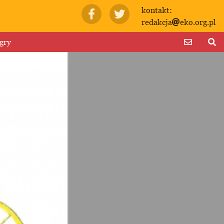
kontakt:
redakcja
eko.org.pl
gry