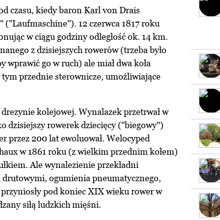
d czasu, kiedy baron Karl von Drais
 ("Laufmaschine"). 12 czerwca 1817 roku
onując w ciągu godziny odległość ok. 14 km.
znanego z dzisiejszych rowerów (trzeba było
y wprawić go w ruch) ale miał dwa koła
 tym przednie sterownicze, umożliwiające
drezynie kolejowej. Wynalazek przetrwał w
o dzisiejszy rowerek dziecięcy ("biegowy")
wer przez 200 lat ewoluował. Welocyped
haux w 1861 roku (z wielkim przednim kołem)
aułkiem. Ale wynalezienie przekładni
mi drutowymi, ogumienia pneumatycznego,
) przyniosły pod koniec XIX wieku rower w
zany siłą ludzkich mięśni.