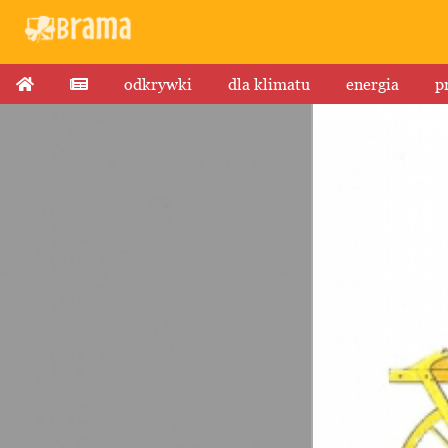
odkrywki
dla klimatu
energia
p