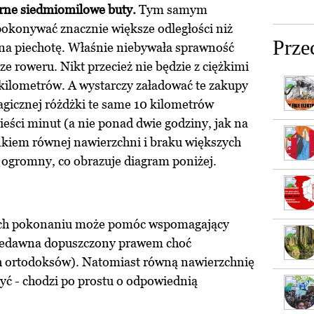
arne siedmiomilowe buty.
Tym samym
okonywać znacznie większe odległości niż
Prze
ż na piechotę. Właśnie niebywała sprawność
e roweru. Nikt przecież nie będzie z ciężkimi
kilometrów. A wystarczy załadować te zakupy
agicznej różdżki te same 10 kilometrów
eści minut (a nie ponad dwie godziny, jak na
nkiem równej nawierzchni i braku większych
 ogromny, co obrazuje diagram poniżej.
 ich pokonaniu może pomóc wspomagający
niedawna dopuszczony prawem choć
 ortodoksów). Natomiast równą nawierzchnię
ć - chodzi po prostu o odpowiednią