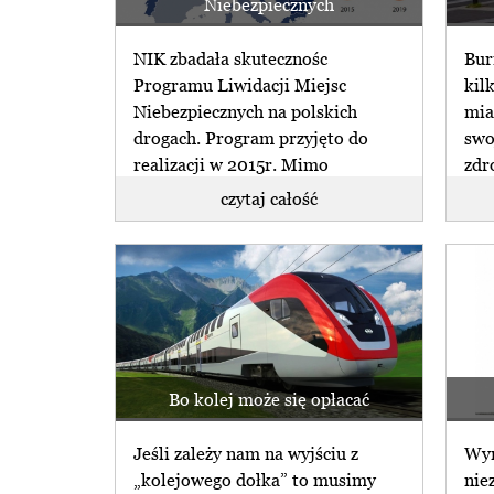
Niebezpiecznych
NIK zbadała skutecznośc
Bur
Programu Liwidacji Miejsc
kil
Niebezpiecznych na polskich
mia
drogach. Program przyjęto do
swo
realizacji w 2015r. Mimo
zdr
niewątpliwej konieczności nie (...)
oni 
czytaj całość
Bo kolej może się opłacać
Jeśli zależy nam na wyjściu z
Wyn
„kolejowego dołka” to musimy
nie