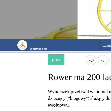
Tran
19 czerwca 2017
prev
758
759
Rower ma 200 la
Wynalazek przetrwał w niemal n
dziecięcy ("biegowy") służący do
ewoluował.