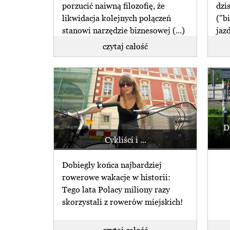
porzucić naiwną filozofię, że
dzi
likwidacja kolejnych połączeń
("b
stanowi narzędzie biznesowej (...)
jaz
(...)
czytaj całość
D
Cykliści i ...
Dobiegły końca najbardziej
rowerowe wakacje w historii:
Tego lata Polacy miliony razy
skorzystali z rowerów miejskich!