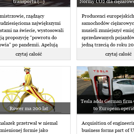
transportu (...)
Normy CO2 dla ciężarówe
mistrzowie, rządzący
Producenci europejskic
kudziesięcioma największymi
samochodów ciężarowyc
stami na świecie, wystosowali
musieli zmniejszyć emis
ją propozycję “powrotu do
sprzedawanych pojazdów
owia” po pandemii. Apelują
jedną trzecią do roku 2
o wsparcie dla (...)
najważniejszy (...)
czytaj całość
czytaj całość
Tesla adds German fir
Rower ma 200 lat
to European opera
alazek przetrwał w niemal
Acquisition of engineeri
zmienionej formie jako
business forms part of 