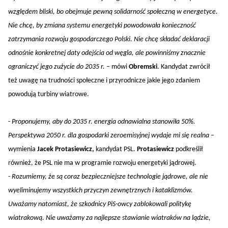
względem bliski, bo obejmuje pewną solidarność społeczną w energetyce.
Nie chcę, by zmiana systemu energetyki powodowała konieczność
zatrzymania rozwoju gospodarczego Polski. Nie chcę składać deklaracji
odnośnie konkretnej daty odejścia od węgla, ale powinniśmy znacznie
ograniczyć jego zużycie do 2035 r.
– mówi
Obremski
. Kandydat zwrócił
też uwagę na trudności społeczne i przyrodnicze jakie jego zdaniem
powodują turbiny wiatrowe.
-
Proponujemy, aby do 2035 r. energia odnawialna stanowiła 50%.
Perspektywa 2050 r. dla gospodarki zeroemisyjnej wydaje mi się realna
–
wymienia
Jacek Protasiewicz,
kandydat PSL.
Protasiewicz
podkreślił
również, że PSL nie ma w programie rozwoju energetyki jądrowej.
-
Rozumiemy, że są coraz bezpieczniejsze technologie jądrowe, ale nie
wyeliminujemy wszystkich przyczyn zewnętrznych i kataklizmów.
Uważamy natomiast, że szkodnicy PiS-owcy zablokowali politykę
wiatrakową. Nie uważamy za najlepsze stawianie wiatraków na lądzie,