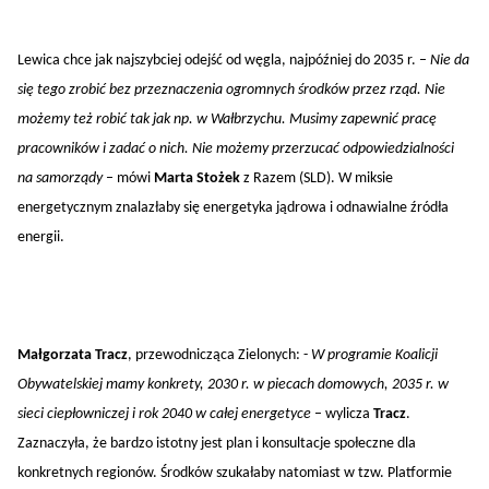
Lewica chce jak najszybciej odejść od węgla, najpóźniej do 2035 r. –
Nie da
się tego zrobić bez przeznaczenia ogromnych środków przez rząd. Nie
możemy też robić tak jak np. w Wałbrzychu. Musimy zapewnić pracę
pracowników i zadać o nich. Nie możemy przerzucać odpowiedzialności
na samorządy
– mówi
Marta Stożek
z Razem (SLD). W miksie
energetycznym znalazłaby się energetyka jądrowa i odnawialne źródła
energii.
Małgorzata Tracz
, przewodnicząca Zielonych: -
W programie Koalicji
Obywatelskiej mamy konkrety, 2030 r. w piecach domowych, 2035 r. w
sieci ciepłowniczej i rok 2040 w całej energetyce
– wylicza
Tracz
.
Zaznaczyła, że bardzo istotny jest plan i konsultacje społeczne dla
konkretnych regionów. Środków szukałaby natomiast w tzw. Platformie