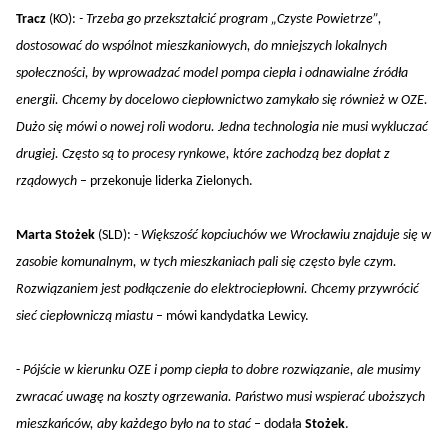
Tracz
(KO):
- Trzeba go przekształcić program „Czyste Powietrze”,
dostosować do wspólnot mieszkaniowych, do mniejszych lokalnych
społeczności, by wprowadzać model pompa ciepła i odnawialne źródła
energii. Chcemy by docelowo ciepłownictwo zamykało się również w OZE.
Dużo się mówi o nowej roli wodoru. Jedna technologia nie musi wykluczać
drugiej. Często są to procesy rynkowe, które zachodzą bez dopłat z
rządowych
– przekonuje liderka Zielonych.
Marta Stożek
(SLD): -
Większość kopciuchów we Wrocławiu znajduje się w
zasobie komunalnym, w tych mieszkaniach pali się często byle czym.
Rozwiązaniem jest podłączenie do elektrociepłowni. Chcemy przywrócić
sieć ciepłowniczą miastu
– mówi kandydatka Lewicy.
-
Pójście w kierunku OZE i pomp ciepła to dobre rozwiązanie, ale musimy
zwracać uwagę na koszty ogrzewania. Państwo musi wspierać uboższych
mieszkańców, aby każdego było na to stać
– dodała
Stożek
.