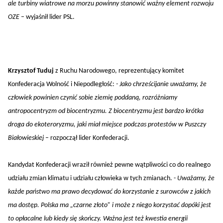
ale turbiny wiatrowe na morzu powinny stanowić ważny element rozwoju
OZE
– wyjaśnił lider PSL.
Krzysztof Tuduj
z Ruchu Narodowego, reprezentujący komitet
Konfederacja Wolność i Niepodległość:
- Jako chrześcijanie uważamy, że
człowiek powinien czynić sobie ziemię poddaną, rozróżniamy
antropocentryzm od biocentryzmu. Z biocentryzmu jest bardzo krótka
droga do ekoteroryzmu, jaki miał miejsce podczas protestów w Puszczy
Białowieskiej
– rozpoczął lider Konfederacji.
Kandydat Konfederacji wraził również pewne wątpliwości co do realnego
udziału zmian klimatu i udziału człowieka w tych zmianach. -
Uważamy, że
każde państwo ma prawo decydować do korzystanie z surowców z jakich
ma dostęp. Polska ma „czarne złoto” i może z niego korzystać dopóki jest
to opłacalne lub kiedy się skończy. Ważna jest też kwestia energii