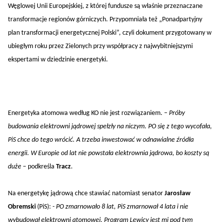
Węglowej Unii Europejskiej, z której fundusze są właśnie przeznaczane
transformacje regionów górniczych. Przypomniała też „Ponadpartyjny
plan transformacji energetycznej Polski”, czyli dokument przygotowany w
ubiegłym roku przez Zielonych przy współpracy z najwybitniejszymi
ekspertami w dziedzinie energetyki.
Energetyka atomowa według KO nie jest rozwiązaniem. –
Próby
budowania elektrowni jądrowej spełzły na niczym. PO się z tego wycofała,
PiS chce do tego wrócić. A trzeba inwestować w odnawialne źródła
energii. W Europie od lat nie powstała elektrownia jądrowa, bo koszty są
duże
– podkreśla
Tracz
.
Na energetykę jądrową chce stawiać natomiast senator
Jarosław
Obremski
(PiS): -
PO zmarnowało 8 lat, PiS zmarnował 4 lata i nie
wybudował elektrowni atomowej. Program Lewicy jest mi pod tym