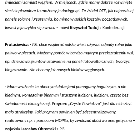
śmieciami zamiast węglem. W miejscach, gdzie mamy dobrze rozwinięte
sieci ciepłownicze to możemy je dociągnąć. Ze źródeł OZE, jak najbardziej
panele solarne i geotermia, bo mimo wysokich kosztów początkowych,
inwestycja szybko się zwraca
– mówi
Krzysztof Tuduj
z Konfederacji.
Protasiewicz
: -
PSL chce wspierać polską wieś i używać odpady rolne jako
paliwo w piecach. Możemy pomóc w bardzo mądrym przekształceniu wsi,
np. dzierżawa gruntów ustawienie na paneli fotowoltaicznych, tworzyć
biogazownie. Nie chcemy już nowych bloków węglowych.
-
Mam wrażenie że obecnymi dotacjami pomagamy bogatszym, a nie
biednym. Pomagajmy biednym i starszym ludziom, ludziom, często bez
świadomości ekologicznej. Program „Czyste Powietrze” jest dla nich zbyt
mało atrakcyjny. Taki program powinien być zdecentralizowany,
realizowany np. z pomocom MOPSu, by zwalczać ubóstwo energetyczne
–
wyjaśnia
Jarosław Obremski
z PiS.