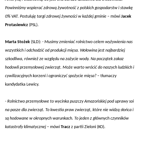
Powinniśmy wspierać zdrową żywotność z polskich gospodarstw i stawkę
0% VAT. Postuluję targi zdrowej żywności w każdej gminie
– mówi
Jacek
Protasiewicz
(PSL).
Marta Stożek
(SLD): -
Musimy zmieniać rolnictwo celem wyżywienia nas
wszystkich i odchodzić od produkcji mięsa. Wołowina jest najbardziej
szkodliwa, również ze względu na zażycie wody. Na początek zakaz
hodowli przemysłowej zwierząt. Może warto wrócić do naszych ludzkich i
cywilizacyjnych korzeni i ograniczyć spożycie mięsa?
– tłumaczy
kandydatka Lewicy.
-
Rolnictwo przemysłowe to wycinka puszczy Amazońskiej pod uprawy soi
na pasze dla zwierząt. To kwestia praw zwierząt, które nie widzą słońca i
są hodowane w okropnych warunkach. To jeden z głównych czynników
katastrofy klimatycznej
– mówi
Tracz
z partii Zieloni (KO).