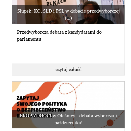
Słupsk: KO, SLD i PSL w debacie przedwyborczej
(...)
Przedwyborcza debata z kandydatami do
parlamentu
czytaj całość
EKOPATRIOCI w Oleśnicy - debata wyborcza 1
października!