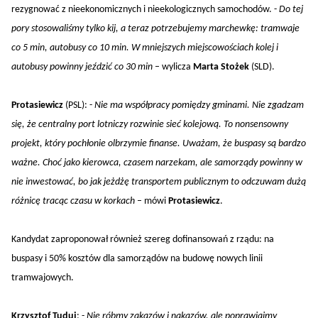
rezygnować z nieekonomicznych i nieekologicznych samochodów. -
Do tej
pory stosowaliśmy tylko kij, a teraz potrzebujemy marchewkę: tramwaje
co 5 min, autobusy co 10 min. W mniejszych miejscowościach kolej i
autobusy powinny jeździć co 30 min
– wylicza
Marta Stożek
(SLD).
Protasiewicz
(PSL): -
Nie ma współpracy pomiędzy gminami. Nie zgadzam
się, że centralny port lotniczy rozwinie sieć kolejową. To nonsensowny
projekt, który pochłonie olbrzymie finanse. Uważam, że buspasy są bardzo
ważne. Choć jako kierowca, czasem narzekam, ale samorządy powinny w
nie inwestować, bo jak jeżdżę transportem publicznym to odczuwam dużą
różnicę tracąc czasu w korkach
– mówi
Protasiewicz
.
Kandydat zaproponował również szereg dofinansowań z rządu: na
buspasy i 50% kosztów dla samorządów na budowę nowych linii
tramwajowych.
Krzysztof Tuduj
: -
Nie róbmy zakazów i nakazów, ale poprawiajmy