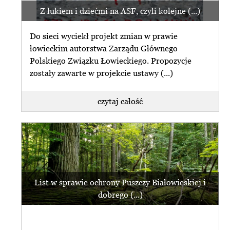
Z łukiem i dziećmi na ASF, czyli kolejne (...)
Do sieci wyciekł projekt zmian w prawie
łowieckim autorstwa Zarządu Głównego
Polskiego Związku Łowieckiego. Propozycje
zostały zawarte w projekcie ustawy (...)
czytaj całość
List w sprawie ochrony Puszczy Białowieskiej i
dobrego (...)