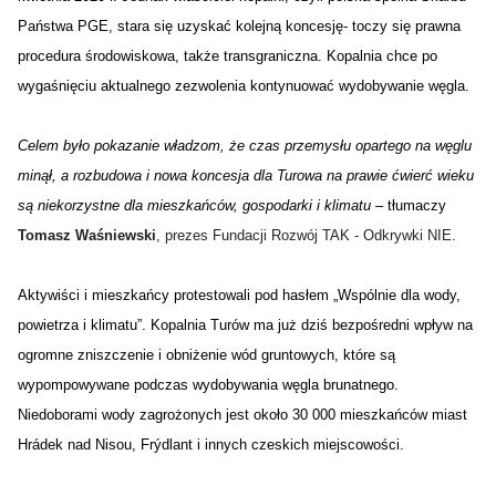
Państwa PGE, stara się uzyskać kolejną koncesję- toczy się prawna
procedura środowiskowa, także transgraniczna. Kopalnia chce po
wygaśnięciu aktualnego zezwolenia kontynuować wydobywanie węgla.
Celem było pokazanie władzom, że czas przemysłu opartego na węglu
minął, a rozbudowa i nowa koncesja dla Turowa na prawie ćwierć wieku
są niekorzystne dla mieszkańców, gospodarki i klimatu
– tłumaczy 
Tomasz Waśniewski
, prezes
Fundacji Rozwój TAK - Odkrywki NIE.
Aktywiści i mieszkańcy protestowali pod hasłem „Wspólnie dla wody,
powietrza i klimatu”. Kopalnia Turów ma już dziś bezpośredni wpływ na
ogromne zniszczenie i obniżenie wód gruntowych, które są
wypompowywane podczas wydobywania węgla brunatnego.
Niedoborami wody zagrożonych jest około 30 000 mieszkańców miast
Hrádek nad Nisou, Frýdlant i innych czeskich miejscowości.