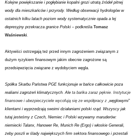
Kolejne powiększanie i pogłębianie kopalni grozi utratą źródeł pitnej
wody dla mieszkańców i przyrody. Według obserwacji hydrologów w
ostatnich kilku latach poziom wody systematycznie opada a lej
depresyjny przekracza granice Polski
 – podkreśla 
Tomasz 
Waśniewski
.
Aktywiści ostrzegają też przed innym zagrożeniem związanym z
dużym ryzykiem finansowym jakim obecnie zagrożone są
przedsięwzięcia związane z wydobyciem węgla.
Spółka Skarbu Państwa PGE funkcjonuje w bańce całkowicie poza
realiami zagrożeń klimatycznych. Ale
ta bańka zaraz pęknie. Instytucje 
finansowe i ubezpieczyciele wycofują się ze współpracy z 
„
węglowymi” 
klientami i wyprzedzają swoimi działaniami polski rząd. Wszyscy jak 
tutaj jesteśmy z Czech, Niemiec i Polski wzywamy maruderów: 
niemiecki Talanx, Hanower Re, Munich Re (Ergo) i włoskie Generali, 
żeby poszli w ślady największych firm sektora finansowego i przestali 