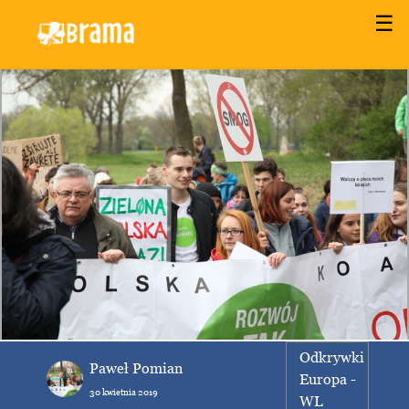
☰
Odkrywki
Paweł Pomian
Europa -
30 kwietnia 2019
WL