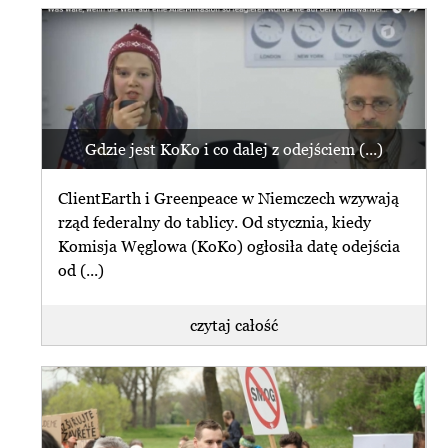
Gdzie jest KoKo i co dalej z odejściem (...)
ClientEarth i Greenpeace w Niemczech wzywają
rząd federalny do tablicy. Od stycznia, kiedy
Komisja Węglowa (KoKo) ogłosiła datę odejścia
od (...)
czytaj całość