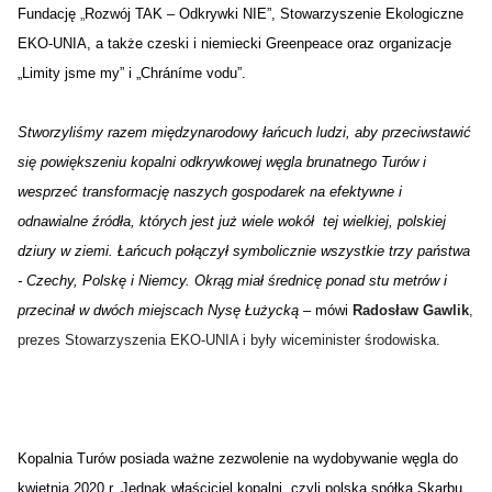
Fundację
„
Rozwój TAK – Odkrywki NIE”, Stowarzyszenie Ekologiczne 
EKO-UNIA, a także czeski i niemiecki Greenpeace oraz organizacje 
„Limity jsme my” i „Chráníme vodu”.
Stworzyliśmy razem międzynarodowy łańcuch ludzi, aby przeciwstawić
się powiększeniu kopalni odkrywkowej węgla brunatnego Turów i
wesprzeć transformację naszych gospodarek na efektywne i
odnawialne źródła, których jest już wiele wokół tej wielkiej, polskiej
dziury w ziemi. Łańcuch połączył symbolicznie wszystkie trzy państwa
- Czechy, Polskę i Niemcy. Okrąg miał średnicę ponad stu metrów i
przecinał w dwóch miejscach Nysę Łużycką
 –
mówi
Radosław Gawlik
, 
prezes Stowarzyszenia EKO-UNIA i były wiceminister środowiska.
Kopalnia Turów posiada ważne zezwolenie na wydobywanie węgla do
kwietnia 2020 r. Jednak właściciel kopalni, czyli polska spółka Skarbu