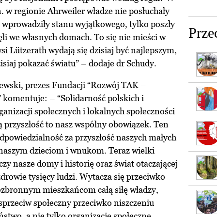
 w regionie Ahrweiler władze nie posłuchały
wprowadziły stanu wyjątkowego, tylko poszły
Prze
ęli we własnych domach. To się nie mieści w
si Lützerath wydają się dzisiaj być najlepszym,
siaj pokazać światu” – dodaje dr Schudy.
wski, prezes Fundacji “Rozwój TAK –
komentuje: – “Solidarność polskich i
ganizacji społecznych i lokalnych społeczności
ą przyszłość to nasz wspólny obowiązek. Ten
dpowiedzialność za przyszłość naszych małych
 naszym dzieciom i wnukom. Teraz wielki
czy nasze domy i historię oraz świat otaczającej
drowie tysięcy ludzi. Wytacza się przeciwko
ezbronnym mieszkańcom całą siłę władzy,
ły sprzeciw społeczny przeciwko niszczeniu
stwo, a nie tylko organizacje społeczne,