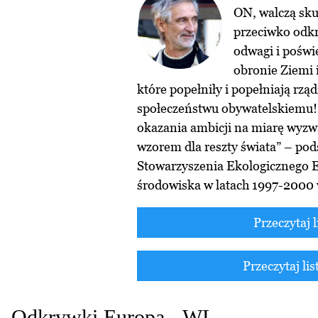
ON, walczą sk
przeciwko odkr
odwagi i poświ
obronie Ziemi i
które popełniły i popełniają rz
społeczeństwu obywatelskiemu!
okazania ambicji na miarę wyzw
wzorem dla reszty świata” – po
Stowarzyszenia Ekologicznego 
środowiska w latach 1997-2000 
Przeczytaj 
Przeczytaj li
Odkrywki Europa - WL