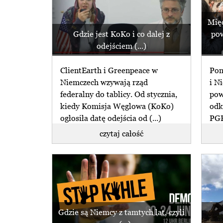
Mię
Gdzie jest KoKo i co dalej z
pow
odejściem (...)
ClientEarth i Greenpeace w
Pon
Niemczech wzywają rząd
i N
federalny do tablicy. Od stycznia,
pow
kiedy Komisja Węglowa (KoKo)
odk
ogłosiła datę odejścia od (...)
PGE
mię
czytaj całość
Gdzie są Niemcy z tamtych lat, czyli