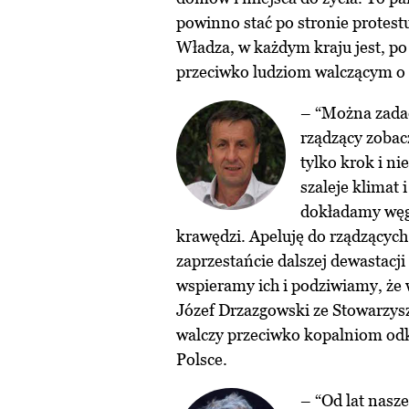
powinno stać po stronie protestu
Władza, w każdym kraju jest, po
przeciwko ludziom walczącym o 
– “Można zadać
rządzący zobacz
tylko krok i n
szaleje klimat 
dokładamy węgl
krawędzi. Apeluję do rządzących
zaprzestańcie dalszej dewastacji
wspieramy ich i podziwiamy, że 
Józef Drzazgowski ze Stowarzysz
walczy przeciwko kopalniom o
Polsce.
– “Od lat nasze