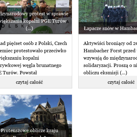
dzynarodowy protest w sprawie
iększania kopalni PGE Turów
(...)
Łapacze snów w Hambac
ad pięćset osób z Polski, Czech
Aktywiści broniący od 20
iemiec protestowało przeciwko
Hambacher Forst przed
iększaniu kopalni
wzywają do międzynaro
rywkowej węgla brunatnego
solidaryzacji. Proszą o n
 Turów. Powstał
obliczu eksmisji (...)
dzynarodowy łańcuch (...)
czytaj całość
czytaj całość
Proteuszowe oblicze kraju