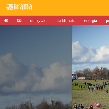
odkrywki
dla klimatu
energia
p