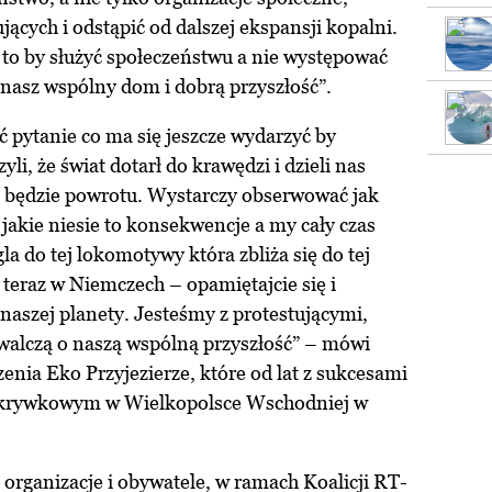
jących i odstąpić od dalszej ekspansji kopalni.
 to by służyć społeczeństwu a nie występować
nasz wspólny dom i dobrą przyszłość”.
 pytanie co ma się jeszcze wydarzyć by
yli, że świat dotarł do krawędzi i dzieli nas
ie będzie powrotu. Wystarczy obserwować jak
i jakie niesie to konsekwencje a my cały czas
a do tej lokomotywy która zbliża się do tej
 teraz w Niemczech – opamiętajcie się i
 naszej planety. Jesteśmy z protestującymi,
walczą o naszą wspólną przyszłość” – mówi
enia Eko Przyjezierze, które od lat z sukcesami
dkrywkowym w Wielkopolsce Wschodniej w
 organizacje i obywatele, w ramach Koalicji RT-