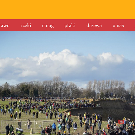
rawo
rzeki
smog
ptaki
drzewa
o nas