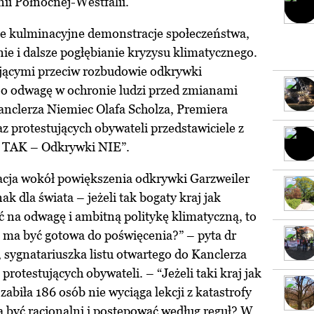
ii Północnej-Westfalii.
ce kulminacyjne demonstracje społeczeństwa,
nie i dalsze pogłębianie kryzysu klimatycznego.
tującymi przeciw rozbudowie odkrywki
 o odwagę w ochronie ludzi przed zmianami
Kanclerza Niemiec Olafa Scholza, Premiera
protestujących obywateli przedstawiciele z
j TAK – Odkrywki NIE”.
uacja wokół powiększenia odkrywki Garzweiler
nak dla świata – jeżeli tak bogaty kraj jak
ć na odwagę i ambitną politykę klimatyczną, to
a ma być gotowa do poświęcenia?” – pyta dr
sygnatariuszka listu otwartego do Kanclerza
otestujących obywateli. – “Jeżeli taki kraj jak
abiła 186 osób nie wyciąga lekcji z katastrofy
ą być racjonalni i postępować według reguł? W