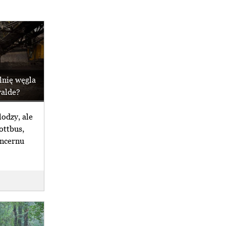
lnię węgla
walde?
odzy, ale
ottbus,
oncernu