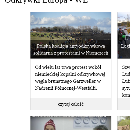
Polska koalicja antyodkrywkowa
Log
solidarna z protestami w Niemczech
Od wielu lat trwa protest wokół
Szw
niemieckiej kopalni odkrywkowej
Lud
węgla brunatnego Garzweiler w
Łuż
Nadrenii Północnej-Westfalii.
syt
kon
czytaj całość