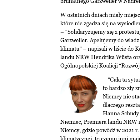
brunatnego Garzweiler w Nadren
W ostatnich dniach miały miejs
które nie zgadza się na wysiedle
– “Solidaryzujemy się z protes
Garzweiler. Apelujemy do władz
klimatu” – napisali w liście do 
landu NRW Hendrika Wüsta oraz 
Ogólnopolskiej Koalicji “Rozwó
– “Cała ta syt
to bardzo zły z
Niemcy nie sta
dlaczego reszt
Hanna Schudy, 
Niemiec, Premiera landu NRW i pr
Niemcy, gdzie powódź w 2021 r. z
klimatycznej, to czemu inni maj