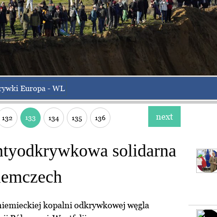
rywki Europa - WL
next
133
132
134
135
136
antyodkrywkowa solidarna
Niemczech
 niemieckiej kopalni odkrywkowej węgla