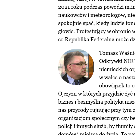
2021 roku podczas powodzi m.in.
naukowców i meteorologów, nie 
spokojnie spać, kiedy ludzie ton
głowie. Protestujący w obronie w
co Republika Federalna może dzi
Tomasz Waśnie
Odkrywki NIE” 
niemieckich or
w walce o nasz
obowiązek to o
Ojczyzn w których przyjdzie żyć
biznes i bezmyślna polityka nisz
nas przyrody rujnując przy tym z
organizacjom społecznym czy b
policji i innych służb, by tłumi
domów i miejsca do życia. To pań