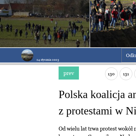
Odk
24 stycznia 2023
prev
130
131
Polska koalicja 
z protestami w 
Od wielu lat trwa protest wokół