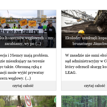
ika koncernów węglowych – my
Ekolodzy zamknęli kopa
zarabiamy, wy po (...)
brunatnego Jänsch
ecja i Niemcy mają problem.
W zasadzie nie sami ekol
zie mieszkający na terenie
sąd administracyjny w C
yc także. Obronną ręką z
który odrzucił skargę k
uacji może wyjść prywatny
LEAG.
cern węglowy. (...)
czytaj całość
czytaj całość