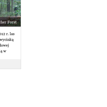
her Forst
12 r. las
 wycinką
dowej
ią w