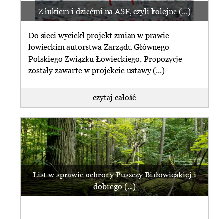
Z łukiem i dziećmi na ASF, czyli kolejne (...)
Do sieci wyciekł projekt zmian w prawie
łowieckim autorstwa Zarządu Głównego
Polskiego Związku Łowieckiego. Propozycje
zostały zawarte w projekcie ustawy (...)
czytaj całość
List w sprawie ochrony Puszczy Białowieskiej i
dobrego (...)