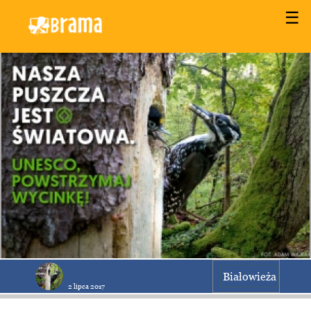
☰
Białowieża
2 lipca 2017