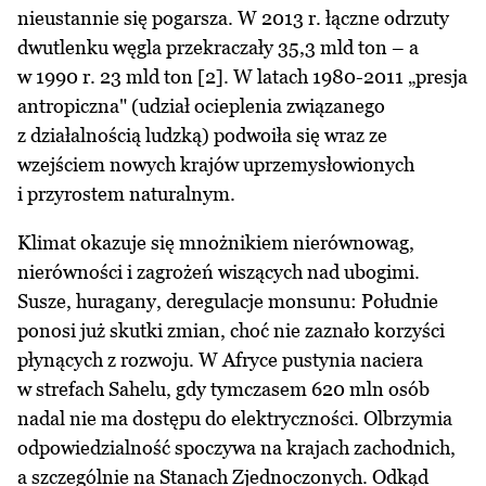
nieustannie się pogarsza. W 2013 r. łączne odrzuty
dwutlenku węgla przekraczały 35,3 mld ton – a
w 1990 r. 23 mld ton [2]. W latach 1980-2011 „presja
antropiczna" (udział ocieplenia związanego
z działalnością ludzką) podwoiła się wraz ze
wzejściem nowych krajów uprzemysłowionych
i przyrostem naturalnym.
Klimat okazuje się mnożnikiem nierównowag,
nierówności i zagrożeń wiszących nad ubogimi.
Susze, huragany, deregulacje monsunu: Południe
ponosi już skutki zmian, choć nie zaznało korzyści
płynących z rozwoju. W Afryce pustynia naciera
w strefach Sahelu, gdy tymczasem 620 mln osób
nadal nie ma dostępu do elektryczności. Olbrzymia
odpowiedzialność spoczywa na krajach zachodnich,
a szczególnie na Stanach Zjednoczonych. Odkąd