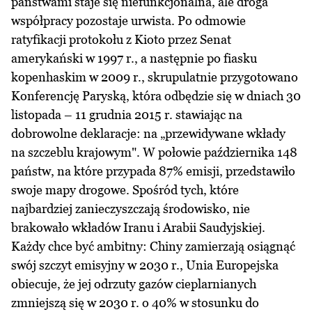
państwami staje się niefunkcjonalna, ale droga
współpracy pozostaje urwista. Po odmowie
ratyfikacji protokołu z Kioto przez Senat
amerykański w 1997 r., a następnie po fiasku
kopenhaskim w 2009 r., skrupulatnie przygotowano
Konferencję Paryską, która odbędzie się w dniach 30
listopada – 11 grudnia 2015 r. stawiając na
dobrowolne deklaracje: na „przewidywane wkłady
na szczeblu krajowym". W połowie października 148
państw, na które przypada 87% emisji, przedstawiło
swoje mapy drogowe. Spośród tych, które
najbardziej zanieczyszczają środowisko, nie
brakowało wkładów Iranu i Arabii Saudyjskiej.
Każdy chce być ambitny: Chiny zamierzają osiągnąć
swój szczyt emisyjny w 2030 r., Unia Europejska
obiecuje, że jej odrzuty gazów cieplarnianych
zmniejszą się w 2030 r. o 40% w stosunku do