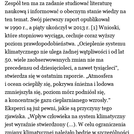
Zespół ten ma za zadanie studiować literaturę
naukową i informować o obecnym stanie wiedzy na
ten temat. Swój pierwszy raport opublikował
w 1990 r., a piąty ukończył w 2013 r. [1] Wnioski,
które stopniowo wyciąga, cechuje coraz wyższy
poziom prawdopodobieństwa. „Ocieplenie systemu
klimatycznego nie ulega żadnej wątpliwości i od lat
50. wiele zaobserwowanych zmian nie ma
precedensu od dziesięcioleci, a nawet tysiącleci",
stwierdza się w ostatnim raporcie. „Atmosfera
i ocean ociepliły się, pokrywa śnieżna i lodowa
zmniejszyła się, poziom mórz podniósł się,
a koncentracje gazu cieplarnianego wzrosły."
Eksperci są już pewni, jakie są przyczyny tego
zjawiska. „Wpływ człowieka na system klimatyczny
jest wyraźnie stwierdzony (…). W celu ograniczenia
zmiany klimatycznej należało będzie w szczególności