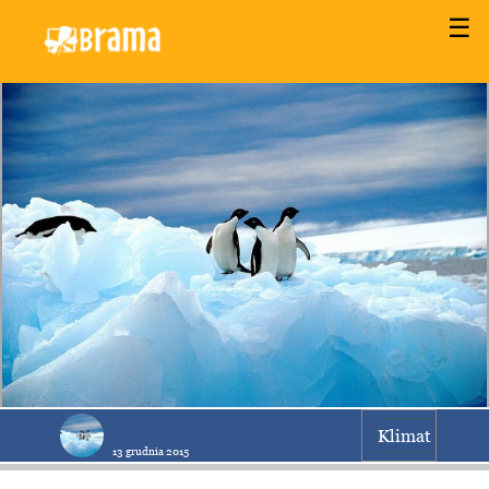
☰
Klimat
13 grudnia 2015