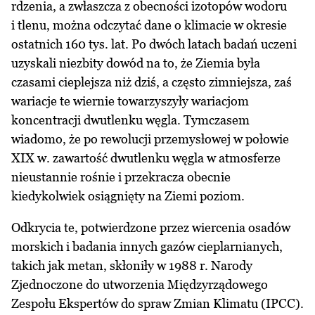
rdzenia, a zwłaszcza z obecności izotopów wodoru
i tlenu, można odczytać dane o klimacie w okresie
ostatnich 160 tys. lat. Po dwóch latach badań uczeni
uzyskali niezbity dowód na to, że Ziemia była
czasami cieplejsza niż dziś, a często zimniejsza, zaś
wariacje te wiernie towarzyszyły wariacjom
koncentracji dwutlenku węgla. Tymczasem
wiadomo, że po rewolucji przemysłowej w połowie
XIX w. zawartość dwutlenku węgla w atmosferze
nieustannie rośnie i przekracza obecnie
kiedykolwiek osiągnięty na Ziemi poziom.
Odkrycia te, potwierdzone przez wiercenia osadów
morskich i badania innych gazów cieplarnianych,
takich jak metan, skłoniły w 1988 r. Narody
Zjednoczone do utworzenia Międzyrządowego
Zespołu Ekspertów do spraw Zmian Klimatu (IPCC).