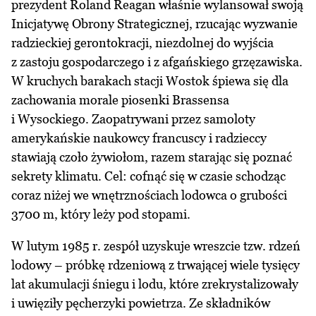
prezydent Roland Reagan właśnie wylansował swoją
Inicjatywę Obrony Strategicznej, rzucając wyzwanie
radzieckiej gerontokracji, niezdolnej do wyjścia
z zastoju gospodarczego i z afgańskiego grzęzawiska.
W kruchych barakach stacji Wostok śpiewa się dla
zachowania morale piosenki Brassensa
i Wysockiego. Zaopatrywani przez samoloty
amerykańskie naukowcy francuscy i radzieccy
stawiają czoło żywiołom, razem starając się poznać
sekrety klimatu. Cel: cofnąć się w czasie schodząc
coraz niżej we wnętrznościach lodowca o grubości
3700 m, który leży pod stopami.
W lutym 1985 r. zespół uzyskuje wreszcie tzw. rdzeń
lodowy – próbkę rdzeniową z trwającej wiele tysięcy
lat akumulacji śniegu i lodu, które zrekrystalizowały
i uwięziły pęcherzyki powietrza. Ze składników