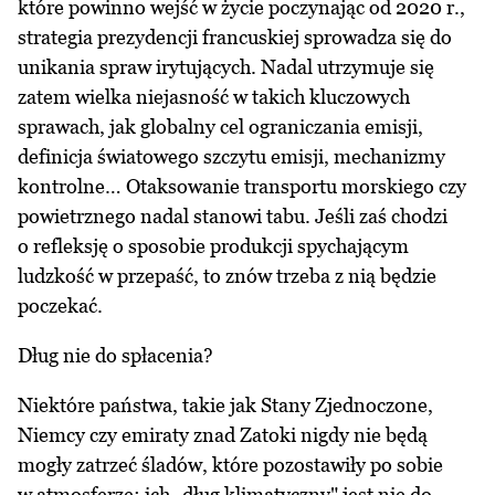
które powinno wejść w życie poczynając od 2020 r.,
strategia prezydencji francuskiej sprowadza się do
unikania spraw irytujących. Nadal utrzymuje się
zatem wielka niejasność w takich kluczowych
sprawach, jak globalny cel ograniczania emisji,
definicja światowego szczytu emisji, mechanizmy
kontrolne… Otaksowanie transportu morskiego czy
powietrznego nadal stanowi tabu. Jeśli zaś chodzi
o refleksję o sposobie produkcji spychającym
ludzkość w przepaść, to znów trzeba z nią będzie
poczekać.
Dług nie do spłacenia?
Niektóre państwa, takie jak Stany Zjednoczone,
Niemcy czy emiraty znad Zatoki nigdy nie będą
mogły zatrzeć śladów, które pozostawiły po sobie
w atmosferze; ich „dług klimatyczny" jest nie do