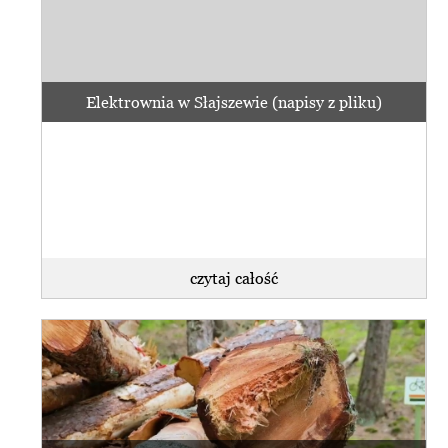
Elektrownia w Słajszewie (napisy z pliku)
czytaj całość