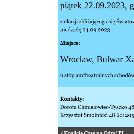
piątek 22.09.2023, 
z okazji zbliżającego się Świa
niedzielę 24.09.2023
Miejsce:
Wrocław, Bulwar X
u stóp amfiteatralnych schodó
Kontakty:
Dorota Chmielowiec-Tyszko 
Krzysztof Smolnicki 48 60120
/ Koalicja Czas na Odrę! PL