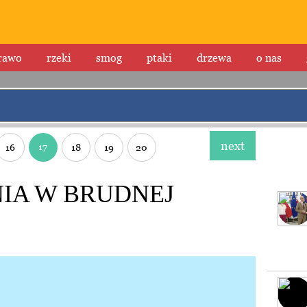
rawo
rzeki
smog
ptaki
drzewa
o nas
next
17
16
18
19
20
IA W BRUDNEJ