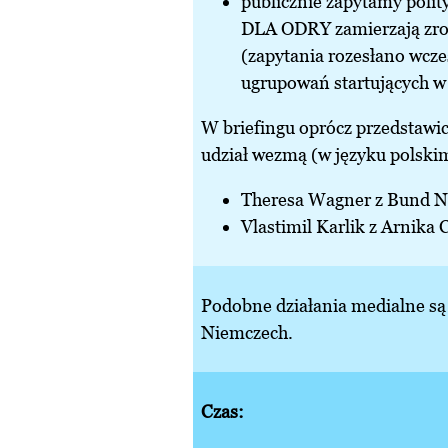
publicznie zapytamy pol
DLA ODRY zamierzają zro
(zapytania rozesłano wcz
ugrupowań startujących w
W briefingu oprócz przedstawic
udział wezmą (w języku polski
Theresa Wagner z Bund 
Vlastimil Karlik z Arnika 
Podobne działania medialne są
Niemczech.
Czas: