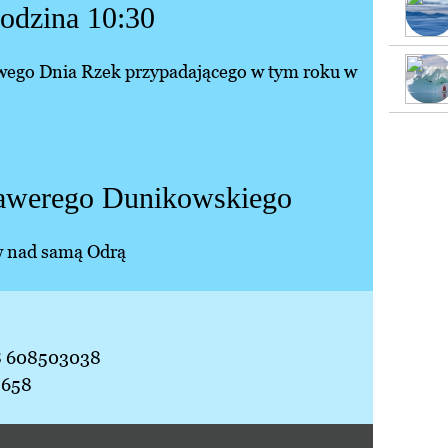
godzina 10:30
towego Dnia Rzek przypadającego w tym roku w
awerego Dunikowskiego
w nad samą Odrą
48 608503038
5658