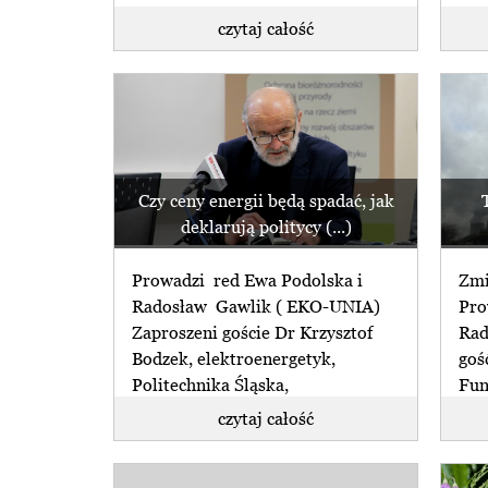
czytaj całość
Czy ceny energii będą spadać, jak
deklarują politycy (...)
Prowadzi red Ewa Podolska i
Zmi
Radosław Gawlik ( EKO-UNIA)
Pro
Zaproszeni goście Dr Krzysztof
Rad
Bodzek, elektroenergetyk,
goś
Politechnika Śląska,
Fun
Konwersatorium Inteligentna
Kośc
czytaj całość
Energetyka założone przez (...)