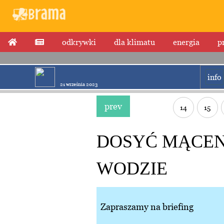
odkrywki
dla klimatu
energia
p
info
21 września 2023
prev
14
15
DOSYĆ MĄCEN
WODZIE
Zapraszamy na briefing