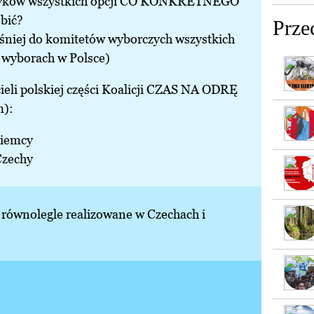
ityków wszystkich opcji CO KONKRETNEGO
bić?
Prze
eśniej do komitetów wyborczych wszystkich
 wyborach w Polsce)
ieli polskiej części Koalicji CZAS NA ODRĘ
m):
Niemcy
Czechy
 równolegle realizowane w Czechach i