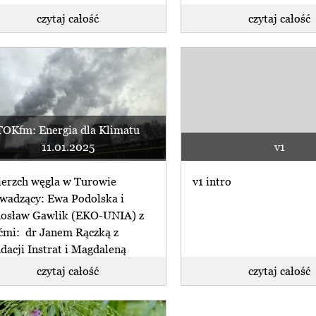
czytaj całość
czytaj całość
TOKfm: Energia dla Klimatu
11.01.2025
v1
erzch węgla w Turowie
v1 intro
wadzący: Ewa Podolska i
osław Gawlik (EKO-UNIA) z
ćmi: dr Janem Rączką z
dacji Instrat i Magdaleną
iańską z (...)
czytaj całość
czytaj całość