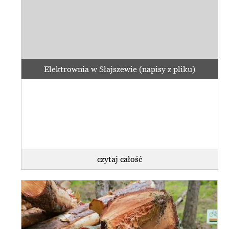
Elektrownia w Słajszewie (napisy z pliku)
czytaj całość