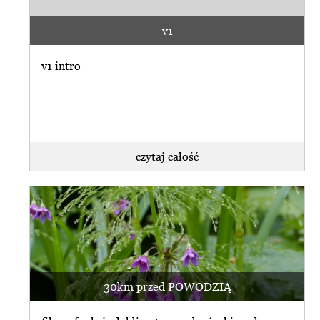
v1
v1 intro
czytaj całość
30km przed POWODZIĄ