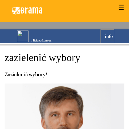
☰
info
9 listopada 2014
zazielenić wybory
Zazielenić wybory!