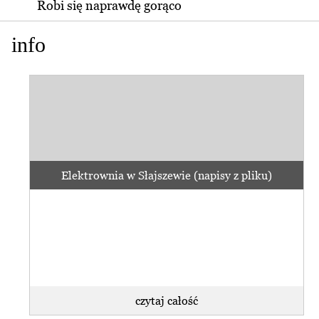
Robi się naprawdę gorąco
info
Elektrownia w Słajszewie (napisy z pliku)
czytaj całość