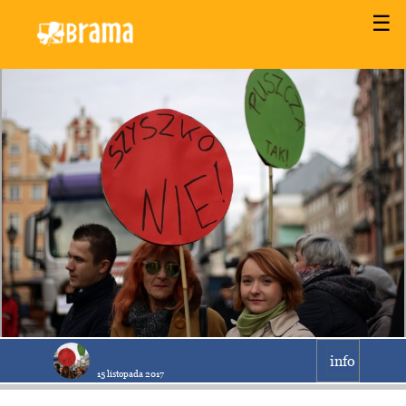
☰
info
15 listopada 2017