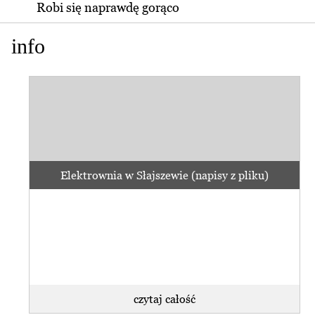
Robi się naprawdę gorąco
info
Elektrownia w Słajszewie (napisy z pliku)
czytaj całość