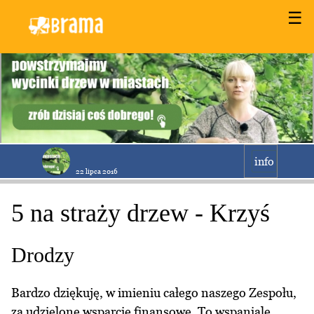
☰
info
22 lipca 2016
5 na straży drzew - Krzyś
Drodzy
Bardzo dziękuję, w imieniu całego naszego Zespołu,
za udzielone wsparcie finansowe. To wspaniale