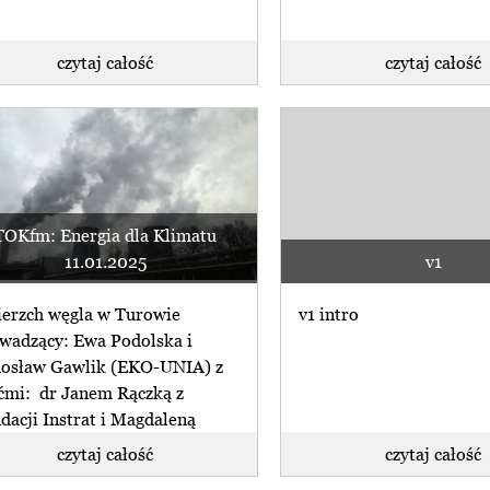
czytaj całość
czytaj całość
TOKfm: Energia dla Klimatu
11.01.2025
v1
erzch węgla w Turowie
v1 intro
wadzący: Ewa Podolska i
osław Gawlik (EKO-UNIA) z
ćmi: dr Janem Rączką z
dacji Instrat i Magdaleną
iańską z (...)
czytaj całość
czytaj całość