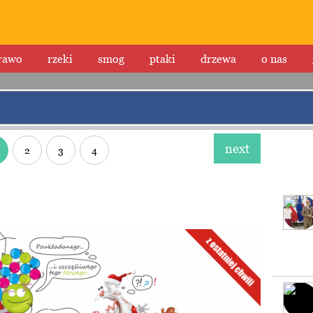
rawo
rzeki
smog
ptaki
drzewa
o nas
next
2
3
4