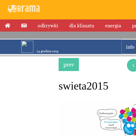
odkrywki
dla klimatu
energia
p
info
24 grudnia 2015
prev
1
swieta2015