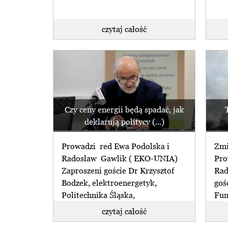
czytaj całość
Czy ceny energii będą spadać, jak
deklarują politycy (...)
Prowadzi red Ewa Podolska i
Zmi
Radosław Gawlik ( EKO-UNIA)
Pro
Zaproszeni goście Dr Krzysztof
Rad
Bodzek, elektroenergetyk,
goś
Politechnika Śląska,
Fun
Konwersatorium Inteligentna
Kośc
czytaj całość
Energetyka założone przez (...)