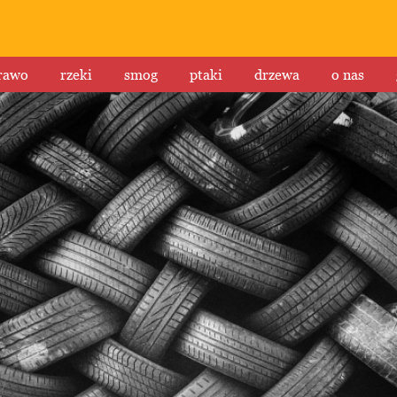
rawo
rzeki
smog
ptaki
drzewa
o nas