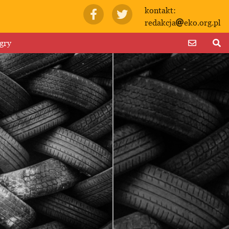
kontakt:
redakcja
eko.org.pl
gry