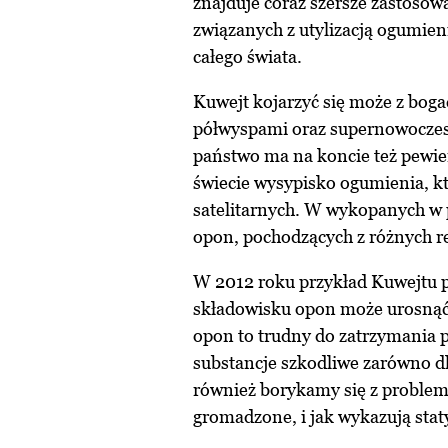
znajduje coraz szersze zastoso
związanych z utylizacją ogumie
całego świata.
Kuwejt kojarzyć się może z bog
półwyspami oraz supernowoczesn
państwo ma na koncie też pewie
świecie wysypisko ogumienia, k
satelitarnych. W wykopanych w 
opon, pochodzących z różnych r
W 2012 roku przykład Kuwejtu p
składowisku opon może urosnąć d
opon to trudny do zatrzymania p
substancje szkodliwe zarówno dl
również borykamy się z problem
gromadzone, i jak wykazują statys