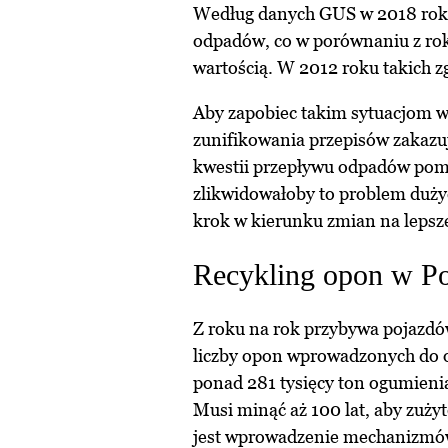
Według danych GUS w 2018 rok
odpadów, co w porównaniu z ro
wartością. W 2012 roku takich zg
Aby zapobiec takim sytuacjom w 
zunifikowania przepisów zakazu
kwestii przepływu odpadów pom
zlikwidowałoby to problem dużyc
krok w kierunku zmian na lepsz
Recykling opon w Po
Z roku na rok przybywa pojazdów
liczby opon wprowadzonych do o
ponad 281 tysięcy ton ogumienia,
Musi minąć aż 100 lat, aby zuży
jest wprowadzenie mechanizmów