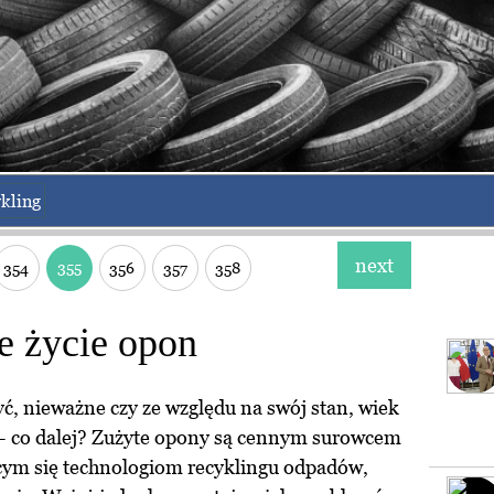
kling
next
355
354
356
357
358
e życie opon
ć, nieważne czy ze względu na swój stan, wiek
e – co dalej? Zużyte opony są cennym surowcem
ącym się technologiom recyklingu odpadów,