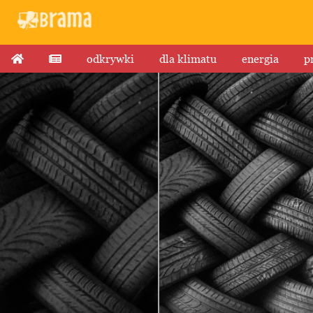
odkrywki
dla klimatu
energia
p