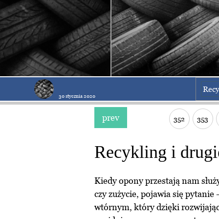
Recy
30 stycznia 2020
prev
352
353
Recykling i drugi
Kiedy opony przestają nam służy
czy zużycie, pojawia się pytani
wtórnym, który dzięki rozwijaj