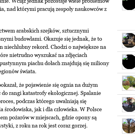
wanie. Wciąż jednak pozostaje wiele problemów
nia, nad którymi pracują zespoły naukowców z
actwem arabskich szejków, sztucznymi
ymi budowlami. Okazuje się jednak, że to
n niechlubny rekord. Chodzi o największe na
tóre nietrudno wyszukać na zdjęciach
pustynnym piachu dołach znajdują się miliony
egionów świata.
okazał, że pojawienie się ognia na dużym
o rangi katastrofy ekologicznej. Spalanie
roces, podczas którego uwalniają się
a środowiska, jak i dla człowieka. W Polsce
em pożarów w miejscach, gdzie opony są
tyki, z roku na rok jest coraz gorzej.