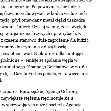
lkie i niegroźne. Po pewnym czasie ludzie
się dziwnie zachowywać, w końcu wielu z nich
 rtęcią, gdyż omawiany metal ciężki uszkadza
woduje śmierć. Dzisiaj wiemy, że ze względu
cji w organizmach żywych np. w rybach, w
 z czasem stanowić duże zagrożenie dla ludzi i
ż mamy do czynienia z dużą ilością
 powietrza i wód. Niektóre źródła emitujące
nagłośnione – emisje ze spalania węgla w
la brunatnego. Z samego Bełchatowa w 2016 r.
y rtęci. Gazeta Forbes podała, że to więcej niż
ł.
W raporcie Europejskiej Agencji Ochrony
największe stężenia rtęci notuje się u
 spożywających duże ilości ryb. Agencja