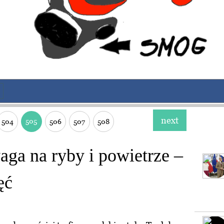
ć
next
505
504
506
507
508
aga na ryby i powietrze –
ęć