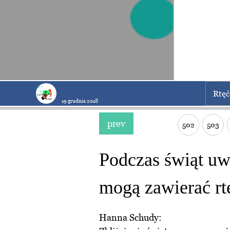
Rtę
19 grudnia 2018
prev
502
503
Podczas świąt uw
mogą zawierać rt
Hanna Schudy: