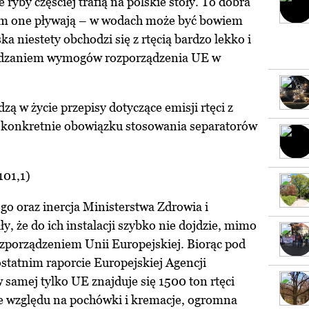
e ryby częściej trafią na polskie stoły. To dobra
zym one pływają – w wodach może być bowiem
ka niestety obchodzi się z rtęcią bardzo lekko i
adzaniem wymogów rozporządzenia UE w
zą w życie przepisy dotyczące emisji rtęci z
 konkretnie obowiązku stosowania separatorów
101,1)
go oraz inercja Ministerstwa Zdrowia i
, że do ich instalacji szybko nie dojdzie, mimo
ozporządzeniem Unii Europejskiej. Biorąc pod
tatnim raporcie Europejskiej Agencji
 samej tylko UE znajduje się 1500 ton rtęci
Ze względu na pochówki i kremacje, ogromna