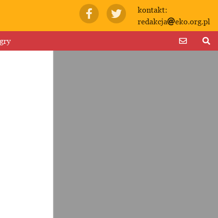
kontakt:
redakcja
eko.org.pl
gry