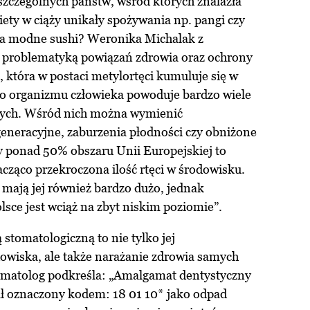
szczególnych państw, wśród których znalazła
biety w ciąży unikały spożywania np. pangi czy
a modne sushi? Weronika Michalak z
ę problematyką powiązań zdrowia oraz ochrony
 która w postaci metylortęci kumuluje się w
o organizmu człowieka powoduje bardzo wiele
ych. Wśród nich można wymienić
eneracyjne, zaburzenia płodności czy obniżone
y ponad 50% obszaru Unii Europejskiej to
acząco przekroczona ilość rtęci w środowisku.
mają jej również bardzo dużo, jednak
sce jest wciąż na zbyt niskim poziomie”.
 stomatologiczną to nie tylko jej
owiska, ale także narażanie zdrowia samych
omatolog podkreśla: „Amalgamat dentystyczny
ł oznaczony kodem: 18 01 10* jako odpad