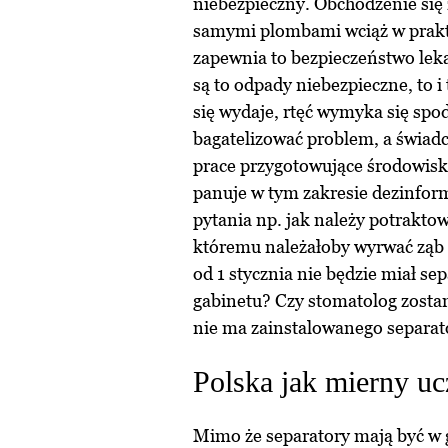
niebezpieczny. Obchodzenie się
samymi plombami wciąż w prakty
zapewnia to bezpieczeństwo lek
są to odpady niebezpieczne, to i t
się wydaje, rtęć wymyka się spod
bagatelizować problem, a świadcz
prace przygotowujące środowis
panuje w tym zakresie dezinfor
pytania np. jak należy potrakto
któremu należałoby wyrwać ząb 
od 1 stycznia nie będzie miał se
gabinetu? Czy stomatolog zosta
nie ma zainstalowanego separat
Polska jak mierny uc
Mimo że separatory mają być w g