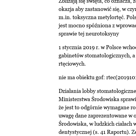
Zbliżają się święta, co oznacza, ż
okazja aby zastanowić się, w c
m.in. toksyczna metylortęć. Pols
jest mocno spóźniona z wprow
sprawie tej neurotoksyny
1 stycznia 2019 r. w Polsce wchod
gabinetów stomatologicznych, a
rtęciowych.
nie ma obiektu gof: rtec(201910
Działania lobby stomatologiczne
Ministerstwa Środowiska sprawiły
że jest to odgórnie wymagane r
uwagę dane zaprezentowane w os
Środowiska, w ludzkich ciałach w
dentystycznej (s. 41 Raportu). 