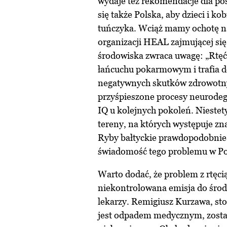
wydaje też rekomendacje dla po
się także Polska, aby dzieci i ko
tuńczyka. Wciąż mamy ochotę n
organizacji HEAL zajmującej si
środowiska zwraca uwagę: „Rtęć,
łańcuchu pokarmowym i trafia d
negatywnych skutków zdrowotn
przyśpieszone procesy neurodeg
IQ u kolejnych pokoleń. Niestet
tereny, na których występuje zn
Ryby bałtyckie prawdopodobnie 
świadomość tego problemu w Pol
Warto dodać, że problem z rtęcią
niekontrolowana emisja do środ
lekarzy. Remigiusz Kurzawa, st
jest odpadem medycznym, zosta