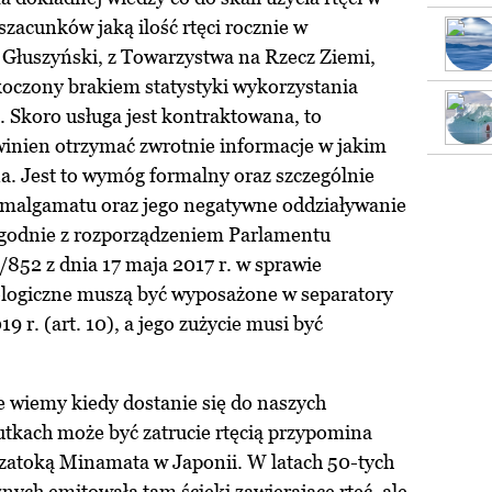
szacunków jaką ilość rtęci rocznie w
 Głuszyński, z Towarzystwa na Rzecz Ziemi,
oczony brakiem statystyki wykorzystania
 Skoro usługa jest kontraktowana, to
nien otrzymać zwrotnie informacje w jakim
na. Jest to wymóg formalny oraz szczególnie
 amalgamatu oraz jego negatywne oddziaływanie
 Zgodnie z rozporządzeniem Parlamentu
852 z dnia 17 maja 2017 r. w sprawie
tologiczne muszą być wyposażone w separatory
9 r. (art. 10), a jego zużycie musi być
ie wiemy kiedy dostanie się do naszych
utkach może być zatrucie rtęcią przypomina
d zatoką Minamata w Japonii. W latach 50-tych
ych emitowała tam ścieki zawierające rtęć, ale