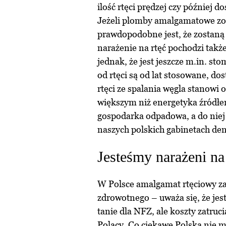
ilość rtęci prędzej czy później d
Jeżeli plomby amalgamatowe zos
prawdopodobne jest, że zostaną
narażenie na rtęć pochodzi takż
jednak, że jest jeszcze m.in. s
od rtęci są od lat stosowane, do
rtęci ze spalania węgla stanowi
większym niż energetyka źródłem
gospodarka odpadowa, a do niej z
naszych polskich gabinetach den
Jesteśmy narażeni na 
W Polsce amalgamat rtęciowy za
zdrowotnego – uważa się, że jest
tanie dla NFZ, ale koszty zatruc
Polacy. Co ciekawe Polska nie ma