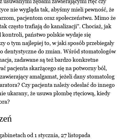
 z usuwanymi zębami zawierającymi rtęć czy
ce nie wygląda tak, abyśmy mieli pewność, że
arzom, pacjentom oraz społeczeństwu. Mimo że
ak często trafiają do kanalizacji”. Chociaż, jak
 kontroli, państwo polskie wydaje się
y o tym najlepiej to, w jaki sposób przebiegały
ko dentystyczne do zmian. Wśród stomatologów
macja, zadawane są też bardzo konkretne
wać pacjenta skarżącego się na potworny ból,
zawierający amalgamat, jeżeli dany stomatolog
paratora? Czy pacjenta należy odesłać do innego
nie ukarany, że usuwa plombę rtęciową, kiedy
ora?
zeń
abinetach od 1 stycznia, 27 listopada