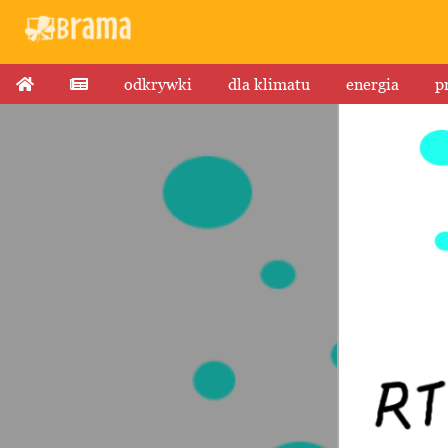
odkrywki
dla klimatu
energia
p