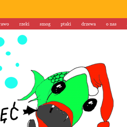
rawo
rzeki
smog
ptaki
drzewa
o nas