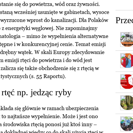
ostanie się do powietrza, wód oraz żywności.
taną wcześniej usunięte w gabinetach, wysoce
Prze
 wyrzucone wprost do kanalizacji. Dla Polaków
e z energetyki węglowej. Nie zapominajmy
tomatologia – mimo że wypełnienia alternatywne
stępne i w konkurencyjnej cenie. Temat emisji
 odrębny wątek. W skali Europy zdecydowanie
 emisji rtęci do powietrza i do wód jest
alicza się także obchodzenie się z rtęcią w
tystycznych (s. 55 Raportu).
rtęć np. jedząc ryby
kłada się głównie w ramach ubezpieczenia
 to najtańsze wypełnienie. Może i jest ono
ia środowiska rtęcią ponosi już ktoś inny –
 dokładnej wiedzy co do skali użycia rtęci w