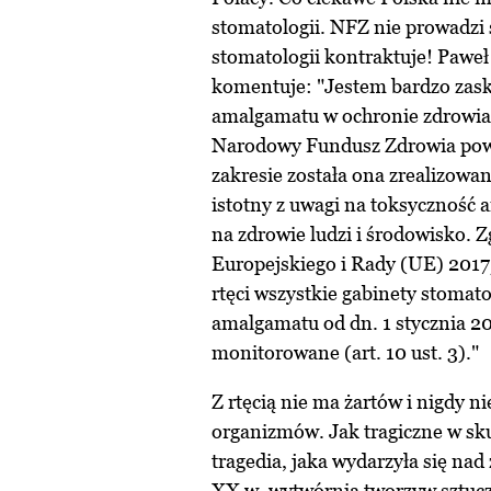
stomatologii. NFZ nie prowadzi 
stomatologii kontraktuje! Paweł
komentuje: "Jestem bardzo zask
amalgamatu w ochronie zdrowia.
Narodowy Fundusz Zdrowia powi
zakresie została ona zrealizowa
istotny z uwagi na toksyczność
na zdrowie ludzi i środowisko.
Europejskiego i Rady (UE) 2017/
rtęci wszystkie gabinety stoma
amalgamatu od dn. 1 stycznia 201
monitorowane (art. 10 ust. 3)."
Z rtęcią nie ma żartów i nigdy n
organizmów. Jak tragiczne w sk
tragedia, jaka wydarzyła się na
XX w. wytwórnia tworzyw sztuczn