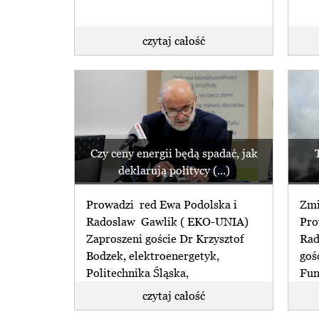
czytaj całość
Czy ceny energii będą spadać, jak
deklarują politycy (...)
Prowadzi red Ewa Podolska i
Zmi
Radosław Gawlik ( EKO-UNIA)
Pro
Zaproszeni goście Dr Krzysztof
Rad
Bodzek, elektroenergetyk,
goś
Politechnika Śląska,
Fun
Konwersatorium Inteligentna
Kośc
czytaj całość
Energetyka założone przez (...)