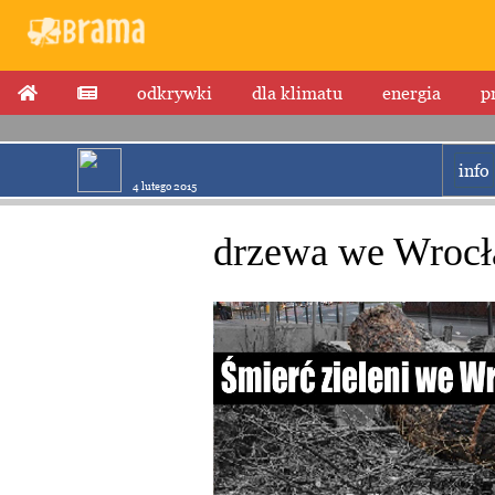
odkrywki
dla klimatu
energia
p
info
4 lutego 2015
drzewa we Wrocł