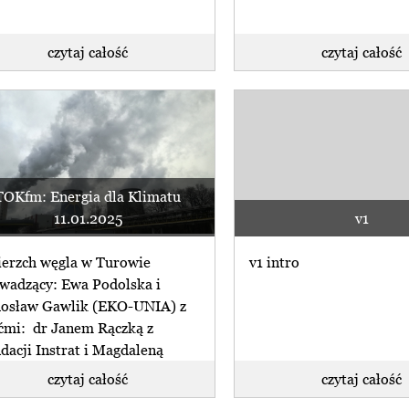
czytaj całość
czytaj całość
TOKfm: Energia dla Klimatu
11.01.2025
v1
erzch węgla w Turowie
v1 intro
wadzący: Ewa Podolska i
osław Gawlik (EKO-UNIA) z
ćmi: dr Janem Rączką z
dacji Instrat i Magdaleną
iańską z (...)
czytaj całość
czytaj całość