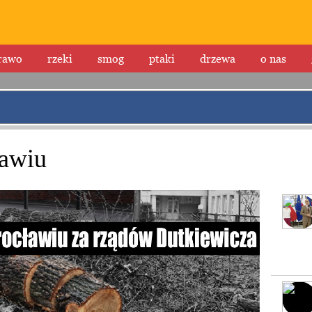
rawo
rzeki
smog
ptaki
drzewa
o nas
awiu