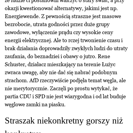
że ludzie ci postanowili walczyć o stary świat, a przy
okazji kwestionować alternatywy, jakimi jest np.
Energiewende. Z pewnością straszne jest masowe
bezrobocie, utrata godności przez duże grupy
zawodowe, wyłączenie prądu czy wysokie ceny
energii elektrycznej. Ale to rczej trwonienie czasu i
brak działania doprowadziły zwykłych ludzi do utraty
zaufania, do beznadziei i obawy o jutro. Rene
Schuster, działacz mieszkający na terenie Łużyc
zwraca uwagę, aby nie dać się nabrać podobnym
strachom. AfD rzeczywiście podjęła temat węgla, ale
nie merytorycznie. Zaczęli po prostu wytykać, że
partia CDU i SPD nie jest wiarygodna i od lat buduje
węglowe zamki na piasku.
Straszak niekonkretny gorszy niż