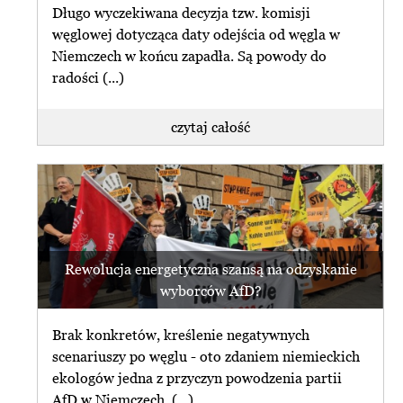
Długo wyczekiwana decyzja tzw. komisji
węglowej dotycząca daty odejścia od węgla w
Niemczech w końcu zapadła. Są powody do
radości (...)
czytaj całość
Rewolucja energetyczna szansą na odzyskanie
wyborców AfD?
Brak konkretów, kreślenie negatywnych
scenariuszy po węglu - oto zdaniem niemieckich
ekologów jedna z przyczyn powodzenia partii
AfD w Niemczech. (...)