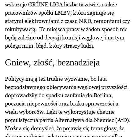
wskazuje GRÜNE LIGA liczba ta zawiera także
pracowników spółki LMBV, która zajmuje się
starymi elektrowniami z czasu NRD, remontami czy
rekultywacją. Te miejsca pracy w żaden sposób nie
będą zależne od decyzji komisji węglowej i na tym
polega m.in. błąd, który straszy ludzi.
Gniew, złość, beznadzieja
Politycy mają też trudne wyzwanie, bo lata
bezpodstawnego obiecywania węglowej przyszłości
doprowadziły do spadku zaufania do Berlina,
poczucia niepewności oraz braku sprawczości u
wielu wyborców. Lęki te wykorzystuje chętnie
populistyczna partia Alternatywa dla Niemiec (AfD).
Można się domyśleć, że pojawią się teraz głosy, że
zbytnia ambicja - jak to się sugeruje w przypadku