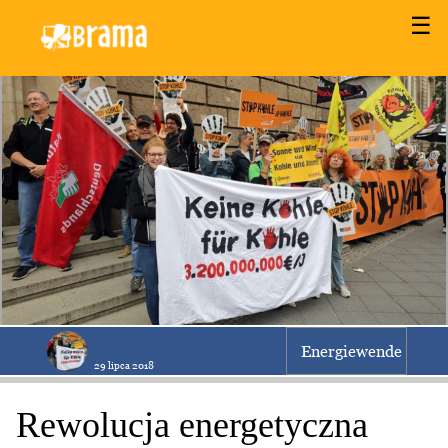
☰
Energiewende
29 lipca 2018
Rewolucja energetyczna