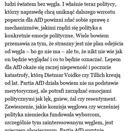
ludzi światem bez węgla. I właśnie teraz politycy,
którzy naprawdę chcą uniknąć dalszego wzrostu
poparcia dla AfD powinni zdać sobie sprawę z
mechanizmów, jakimi rządzi się polityka a
konkretnie emocje polityczne. Wiele bowiem
przemawia za tym, że straszny jest nie plan odejścia
od węgla – bo go nie ma – ale to, że nikt nie wie jak
on będzie wyglądać i co to będzie oznaczać. Lepem
dla AfD okaże się raczej niepewność i poczucie
katastrofy, którą Dietmar Voidke czy Tillich kreują
od lat. Partia AfD działa bowiem nie na podstawie
merytorycznej, ale potrafi zarządzać emocjami
politycznymi jak lęk, gniew, żal czy resentyment.
Zawieszenie, jakie komisja węglowa czy wcześniej
polityka niemiecka fundowała wyborcom,
szczególnie tym zainteresowanym węglem, jest
mieczem obosiecznym. Partia AfD sprytnie