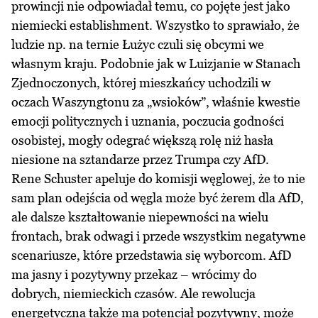
prowincji nie odpowiadał temu, co pojęte jest jako
niemiecki establishment. Wszystko to sprawiało, że
ludzie np. na ternie Łużyc czuli się obcymi we
własnym kraju. Podobnie jak w Luizjanie w Stanach
Zjednoczonych, której mieszkańcy uchodzili w
oczach Waszyngtonu za „wsioków”, właśnie kwestie
emocji politycznych i uznania, poczucia godności
osobistej, mogły odegrać większą rolę niż hasła
niesione na sztandarze przez Trumpa czy AfD.
Rene Schuster apeluje do komisji węglowej, że to nie
sam plan odejścia od węgla może być żerem dla AfD,
ale dalsze kształtowanie niepewności na wielu
frontach, brak odwagi i przede wszystkim negatywne
scenariusze, które przedstawia się wyborcom. AfD
ma jasny i pozytywny przekaz – wrócimy do
dobrych, niemieckich czasów. Ale rewolucja
energetyczna także ma potencjał pozytywny, może