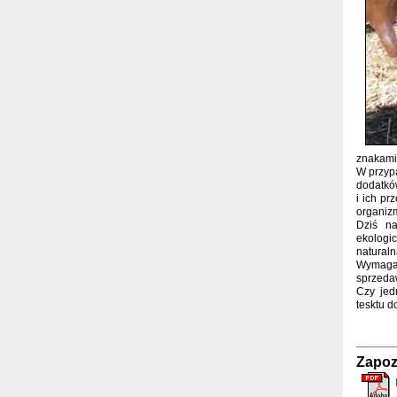
znakami 
W przyp
dodatkó
i ich pr
organiz
Dziś na
ekologi
natural
Wymaga 
sprzeda
Czy jed
tesktu d
Zapoz