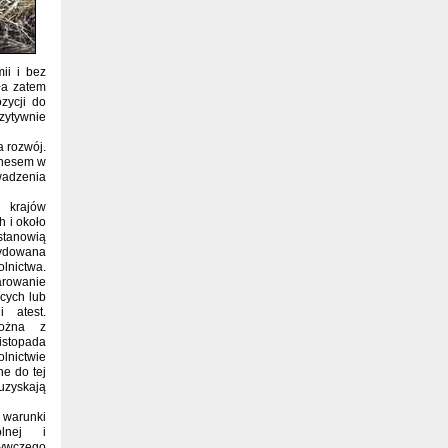
ii i bez
ła zatem
zycji do
zytywnie
a rozwój.
ginesem w
wadzenia
 krajów
h i około
 stanowią
cydowana
olnictwa.
arowanie
cych lub
 atest.
ożna z
istopada
nictwie
ne do tej
uzyskają
warunki
olnej i
ywczego