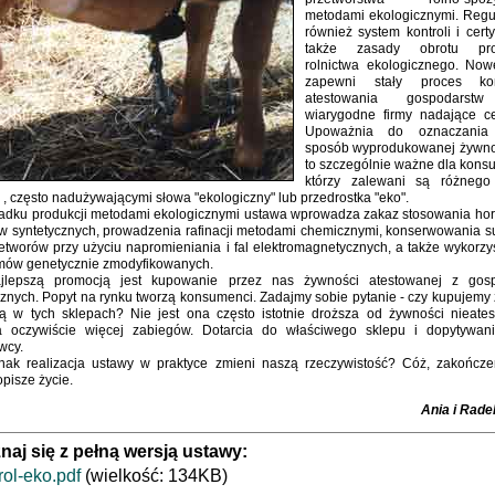
metodami ekologicznymi. Regu
również system kontroli i certyf
także zasady obrotu pro
rolnictwa ekologicznego. No
zapewni stały proces kon
atestowania gospodarst
wiarygodne firmy nadające cer
Upoważnia do oznaczani
sposób wyprodukowanej żywnoś
to szczególnie ważne dla kons
którzy zalewani są różnego
, często nadużywającymi słowa "ekologiczny" lub przedrostka "eko".
adku produkcji metodami ekologicznymi ustawa wprowadza zakaz stosowania ho
w syntetycznych, prowadzenia rafinacji metodami chemicznymi, konserwowania 
zetworów przy użyciu napromieniania i fal elektromagnetycznych, a także wykorz
mów genetycznie zmodyfikowanych.
jlepszą promocją jest kupowanie przez nas żywności atestowanej z gos
cznych. Popyt na rynku tworzą konsumenci. Zadajmy sobie pytanie - czy kupujemy
ną w tych sklepach? Nie jest ona często istotnie droższa od żywności nieates
oczywiście więcej zabiegów. Dotarcia do właściwego sklepu i dopytywan
wcy.
nak realizacja ustawy w praktyce zmieni naszą rzeczywistość? Cóż, zakończe
opisze życie.
Ania i Rade
naj się z pełną wersją ustawy:
rol-eko.pdf
(wielkość: 134KB)