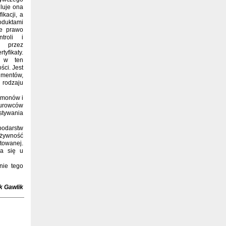
luje ona
ikacji, a
duktami
we prawo
troli i
w przez
tyfikaty.
a w ten
ci. Jest
umentów,
 rodzaju
rmonów i
surowców
ystywania
podarstw
 żywność
towanej.
ia się u
nie tego
k Gawlik