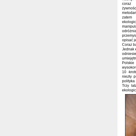
coraz 
żywno
metoda
zatem 
ekologi
manipul
odróżni
przemys
opisać j
Coraz ba
Jednak e
odniesi
umiejętne
Polski
wysokoro
10 -krot
niezły 
polityka
Trzy la
ekologi