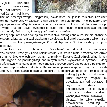
częściej poszukuje
ści wytwarzanej
mi naturalnymi. Co
odróżnia rolnictwo
czne od przemysłowego? Najprościej powiedzieć, że jest to rolnictwo bez chem
acji genetycznych. W czasach dawniejszych nie było innego - nie potrzebna by
ająca je nazwa. Współcześnie musimy definiować rolnictwo ekologiczne w opo
łowego. Dlatego łatwiej wymienić to, czego nie można w nim stosować, niż po
ego metody. Zwłaszcza, że mogą być one bardzo różne.
rdziej popularna staje się opinia, że rolnictwo ekologiczne w Polsce ma szanse n
ksperci z branży rolniczej przekonują zwykle, że jest ono i pozostanie tylko mar
eniu do rolnictwa przemysłowego. Czy tak być musi ? Sporo zależy od pro
j polityki.
e rolnictwo jest rozdrobnione i "zacofane" w stosunku do rolnictwa
zwiniętych. Przeciętny polski rolnik stosuje kilkukrotnie mniej nawozów sztucznyc
nie mniej środków ochrony roślin, niż rolnik w Europie Zachodniej. Warunki te
punkt wyjścia do popularyzacji naturalnych metod wytwarzania żywności. Zde
 państwowa w tej dziedzinie może znacznie przyspieszyć ekologizację polskiego r
ta temu wprowadzono dopłaty dla rolników przestawiających się na gospod
czne. W krótkim czasie podwoiła się liczba ekologicznych gospodarstw posiadają
zabiegających o odpowiedni
Duże nadzieje wiązać m
obowiązującą od początku l
tego roku ustawą o rol
ekologicznym. Dotacje udziela
pory przez budżet państwa 
ważną gwarancję ustawową.
Ustawa nie tylko określa 
prowadzenia produkcji r
przetwórstwa rolno-spoż