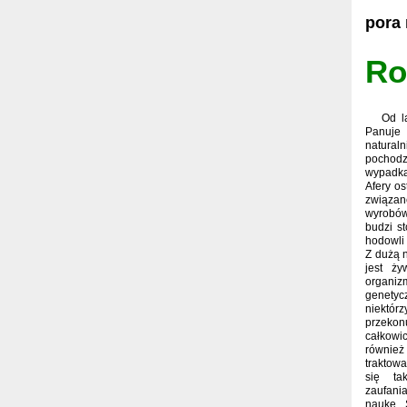
pora
Ro
Od l
Panuje 
naturaln
pochodz
wypadka
Afery os
związan
wyrobów
budzi s
hodowli 
Z dużą 
jest ż
organi
genety
niek
przekon
całkow
równie
traktowa
się ta
zaufan
naukę.