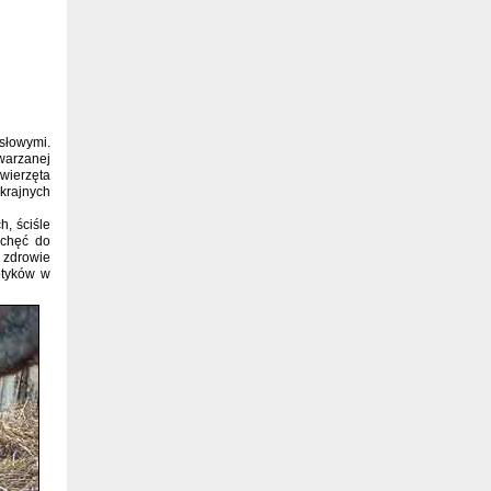
słowymi.
warzanej
zwierzęta
krajnych
h, ściśle
echęć do
 zdrowie
otyków w