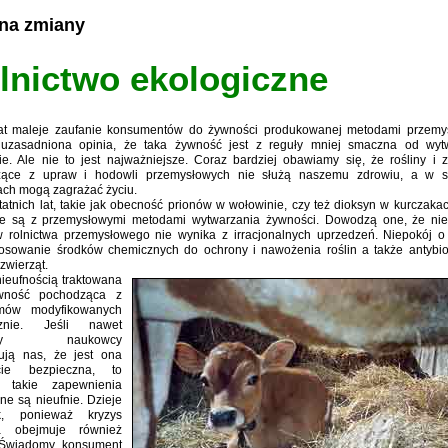
 na zmiany
lnictwo ekologiczne
at maleje zaufanie konsumentów do żywności produkowanej metodami przemy
uzasadniona opinia, że taka żywność jest z reguły mniej smaczna od wyt
ie. Ale nie to jest najważniejsze. Coraz bardziej obawiamy się, że rośliny i 
ące z upraw i hodowli przemysłowych nie służą naszemu zdrowiu, a w s
ch mogą zagrażać życiu.
tatnich lat, takie jak obecność prionów w wołowinie, czy też dioksyn w kurczakac
e są z przemysłowymi metodami wytwarzania żywności. Dowodzą one, że ni
 rolnictwa przemysłowego nie wynika z irracjonalnych uprzedzeń. Niepokój o
tosowanie środków chemicznych do ochrony i nawożenia roślin a także antybi
zwierząt.
nieufnością traktowana
ywność pochodząca z
zmów modyfikowanych
cznie. Jeśli nawet
tórzy naukowcy
ują nas, że jest ona
icie bezpieczna, to
ż takie zapewnienia
ne są nieufnie. Dzieje
k, ponieważ kryzys
ia obejmuje również
 Świadomy konsument