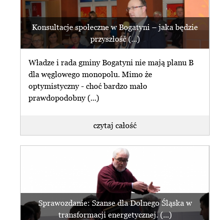
Konsultacje społeczne w Bogatyni – jaka będzie
przyszłość (...)
Władze i rada gminy Bogatyni nie mają planu B
dla węglowego monopolu. Mimo że
optymistyczny - choć bardzo mało
prawdopodobny (...)
czytaj całość
Sprawozdanie: Szanse dla Dolnego Śląska w
transformacji energetycznej. (...)