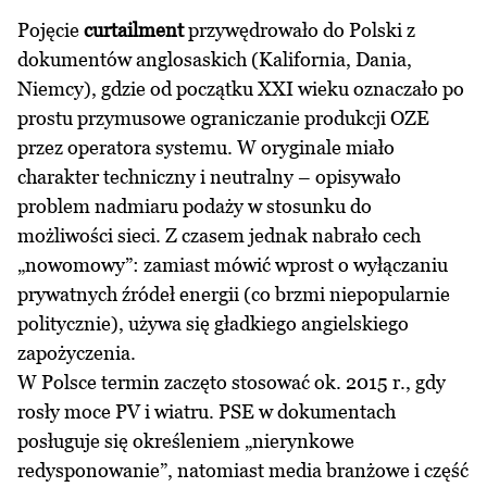
Pojęcie
curtailment
przywędrowało do Polski z
dokumentów anglosaskich (Kalifornia, Dania,
Niemcy), gdzie od początku XXI wieku oznaczało po
prostu przymusowe ograniczanie produkcji OZE
przez operatora systemu. W oryginale miało
charakter techniczny i neutralny – opisywało
problem nadmiaru podaży w stosunku do
możliwości sieci. Z czasem jednak nabrało cech
„nowomowy”: zamiast mówić wprost o wyłączaniu
prywatnych źródeł energii (co brzmi niepopularnie
politycznie), używa się gładkiego angielskiego
zapożyczenia.
W Polsce termin zaczęto stosować ok. 2015 r., gdy
rosły moce PV i wiatru. PSE w dokumentach
posługuje się określeniem „nierynkowe
redysponowanie”, natomiast media branżowe i część