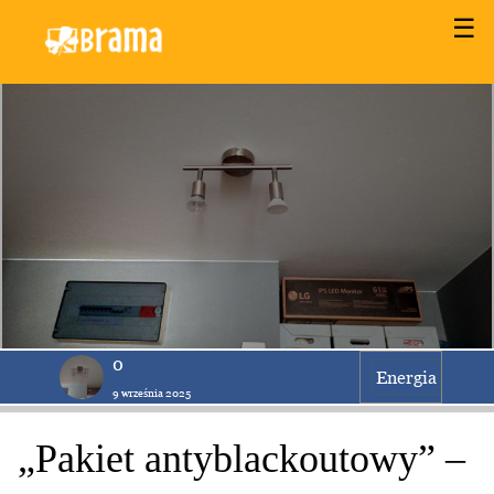
☰
0
Energia
9 września 2025
„Pakiet antyblackoutowy” –