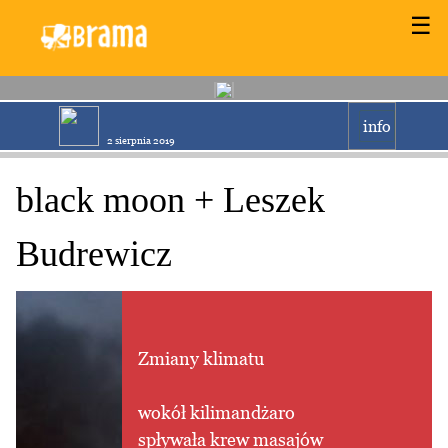
☰
info
2 sierpnia 2019
black moon + Leszek
Budrewicz
Zmiany klimatu
wokół kilimandżaro
spływała krew masajów