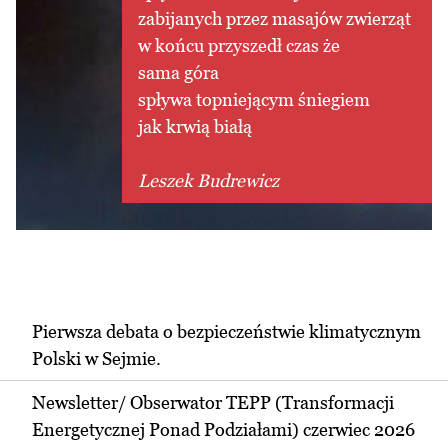
zabijanych przez masajów zwierząt
w końcu przyszedł czas że
sama góra
spływa topniejącym śniegiem
jak krwią białą
Leszek Budrewicz
Pierwsza debata o bezpieczeństwie klimatycznym
Polski w Sejmie.
Newsletter/ Obserwator TEPP (Transformacji
Energetycznej Ponad Podziałami) czerwiec 2026