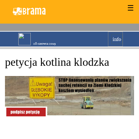
☰
info
28 czerwca 2019
petycja kotlina klodzka