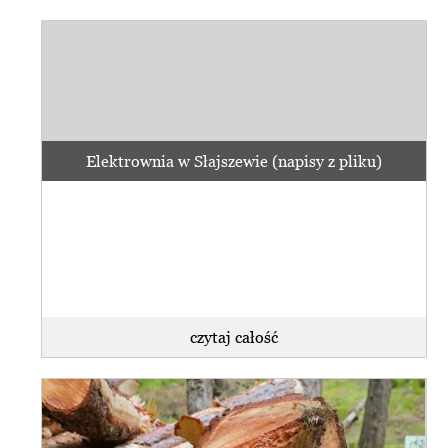
Elektrownia w Słajszewie (napisy z pliku)
czytaj całość