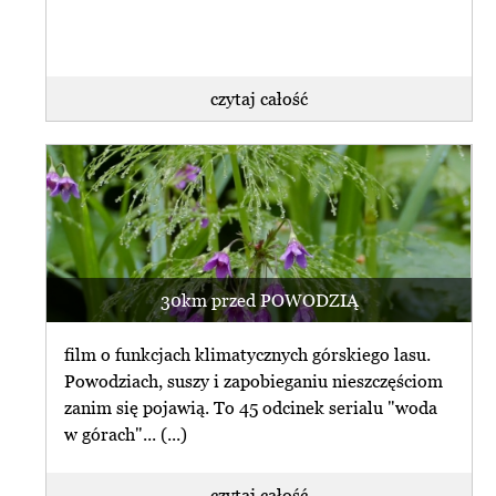
czytaj całość
30km przed POWODZIĄ
film o funkcjach klimatycznych górskiego lasu.
Powodziach, suszy i zapobieganiu nieszczęściom
zanim się pojawią. To 45 odcinek serialu "woda
w górach"... (...)
czytaj całość