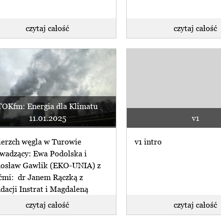
czytaj całość
czytaj całość
TOKfm: Energia dla Klimatu
11.01.2025
v1
erzch węgla w Turowie
v1 intro
wadzący: Ewa Podolska i
osław Gawlik (EKO-UNIA) z
ćmi: dr Janem Rączką z
dacji Instrat i Magdaleną
iańską z (...)
czytaj całość
czytaj całość