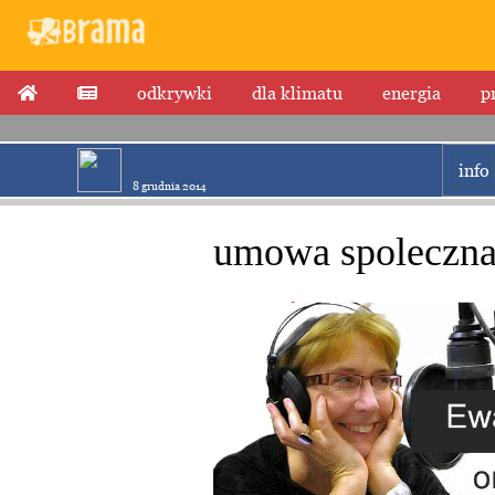
odkrywki
dla klimatu
energia
p
info
8 grudnia 2014
umowa spoleczna