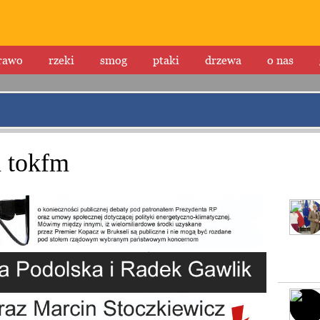
rawo
rzeki
smog
ptaki
drzewa
o nas
 tokfm