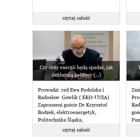
czytaj całość
Czy ceny energii będą spadać, jak
deklarują politycy (...)
Prowadzi red Ewa Podolska i
Zmi
Radosław Gawlik ( EKO-UNIA)
Pro
Zaproszeni goście Dr Krzysztof
Rad
Bodzek, elektroenergetyk,
goś
Politechnika Śląska,
Fun
Konwersatorium Inteligentna
Kośc
czytaj całość
Energetyka założone przez (...)