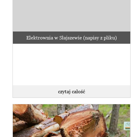
Elektrownia w Słajszewie (napisy z pliku)
czytaj całość