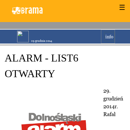
☰
info
29 grudnia 2014
ALARM - LIST6
OTWARTY
29.
grudzień
2014r.
Rafał