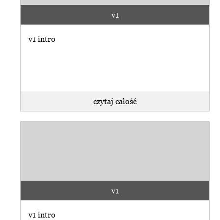
v1
v1 intro
czytaj całość
v1
v1 intro