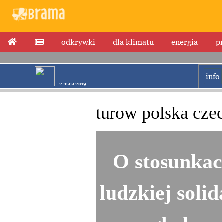
odkrywki
dla klimatu
energia
p
info
2 maja 2019
turow polska cze
O stosunkac
ludzkiej soli