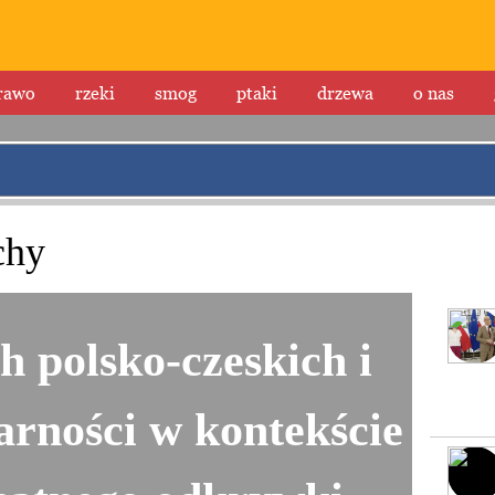
rawo
rzeki
smog
ptaki
drzewa
o nas
chy
h polsko-czeskich i
darności w kontekście