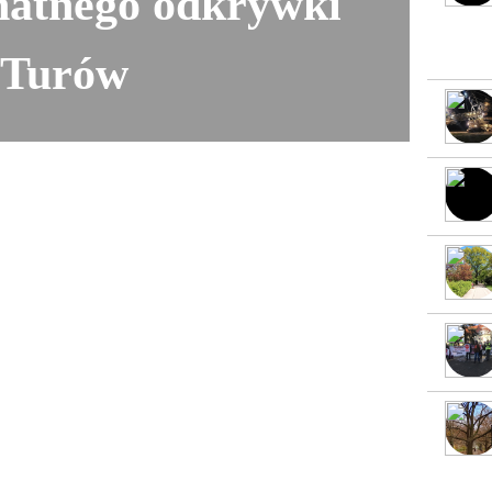
natnego odkrywki
Turów