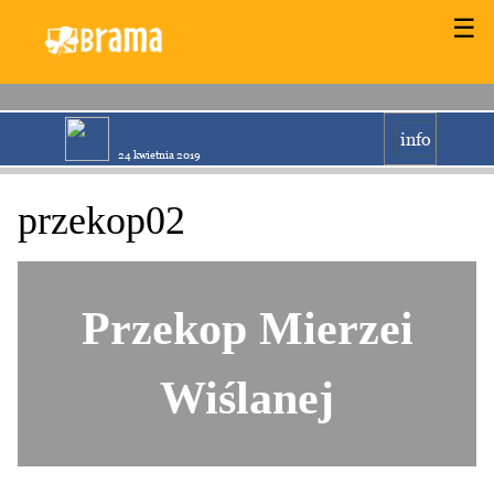
☰
info
24 kwietnia 2019
przekop02
Przekop Mierzei
Wiślanej