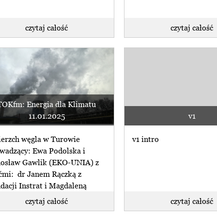
czytaj całość
czytaj całość
TOKfm: Energia dla Klimatu
11.01.2025
v1
erzch węgla w Turowie
v1 intro
wadzący: Ewa Podolska i
osław Gawlik (EKO-UNIA) z
ćmi: dr Janem Rączką z
dacji Instrat i Magdaleną
iańską z (...)
czytaj całość
czytaj całość