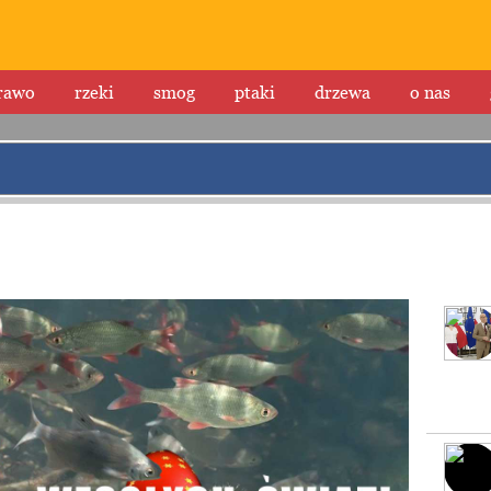
rawo
rzeki
smog
ptaki
drzewa
o nas