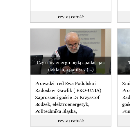
czytaj całość
Czy ceny energii będą spadać, jak
deklarują politycy (...)
Prowadzi red Ewa Podolska i
Zmi
Radosław Gawlik ( EKO-UNIA)
Pro
Zaproszeni goście Dr Krzysztof
Rad
Bodzek, elektroenergetyk,
goś
Politechnika Śląska,
Fun
Konwersatorium Inteligentna
Kośc
czytaj całość
Energetyka założone przez (...)