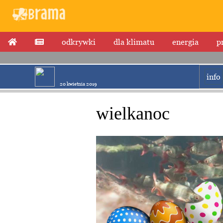
odkrywki
dla klimatu
energia
p
info
20 kwietnia 2019
wielkanoc