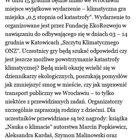
W dniu 15 grudnia będzie miało we Wrocławiu
miejsce wyjątkowe wydarzenie – klimatyczna gra
miejska „0,5 stopnia od katastrofy”. Wydarzenie to
organizowane jest przez Fundację EkoRozwoju w
nawiązaniu do odbywającego się w dniach 03 – 14
grudnia w Katowicach „Szczytu Klimatycznego
ONZ”. Uczestnicy gry będą szukać odpowiedzi czy
jest jeszcze możliwe powstrzymanie katastrofy
klimatycznej? Będą mieli okazję wcielić się w
dziennikarzy ekologicznych, poszukają pomysłów
jak zmniejszyć smog w mieście, czy jak usprawnić
transport publiczny we Wrocławiu – to tylko
niektóre z przewidzianych zadań. Organizatorzy
szczególnie zapraszają rodziny z dziećmi. Dla
uczestników przewidziane są też nagrody: książka
„Nauka o klimacie” autorstwa Marcin Popkiewicz,
Aleksandra Kardaś, Szymon Malinowski oraz