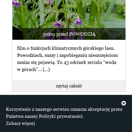
30km przed POWODZIĄ
film o funkcjach klimatycznych górskiego lasu.
Powodziach, suszy i zapobieganiu nieszczęściom
zanim się pojawią. To 45 odcinek serialu "woda
w górach"... (...)
czytaj całość
+ więcej z info
Korzystanie z naszego serwisu oznacza akceptację przez
Materiały zgromadzone na serwisie dostępne są na
Państwa naszej Polityki prywatności.
licencji Creative Commons Uznanie autorstwa 4.0
Zobacz więcej
Międzynarodowe