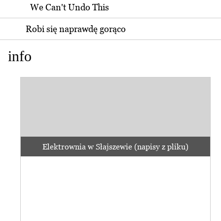
We Can't Undo This
Robi się naprawdę gorąco
info
Elektrownia w Słajszewie (napisy z pliku)