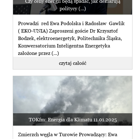
Czy ceny energii będą spadać, jak deklarują
politycy (...)
Prowadzi red Ewa Podolska i Radosław Gawlik
( EKO-UNIA) Zaproszeni goście Dr Krzysztof
Bodzek, elektroenergetyk, Politechnika Śląska,
Konwersatorium Inteligentna Energetyka
założone przez (...)
czytaj całość
TOKfm: Energia dla Klimatu 11.01.2025
Zmierzch węgla w Turowie Prowadzący: Ewa