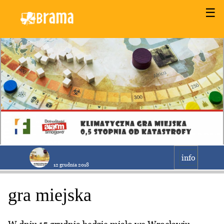
☰
info
12 grudnia 2018
gra miejska