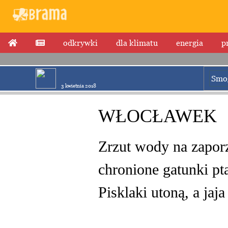
odkrywki
dla klimatu
energia
p
Smo
3 kwietnia 2018
WŁOCŁAWEK
Zrzut wody na zapor
chronione gatunki pt
Pisklaki utoną, a jaja