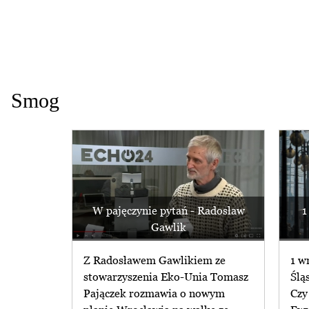
Smog
W pajęczynie pytań - Radosław
1
Gawlik
Z Radosławem Gawlikiem ze
1 w
stowarzyszenia Eko-Unia Tomasz
Ślą
Pajączek rozmawia o nowym
Czy