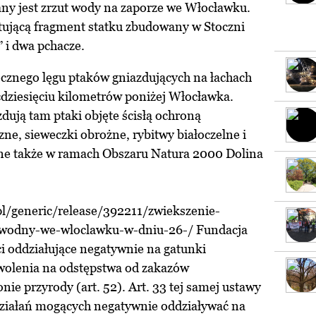
y jest zrzut wody na zaporze we Włocławku.
rtującą fragment statku zbudowany w Stoczni
 i dwa pchacze.
ocznego lęgu ptaków gniazdujących na łachach
ęćdziesięciu kilometrów poniżej Włocławka.
dują tam ptaki objęte ścisłą ochroną
ne, sieweczki obrożne, rybitwy białoczelne i
one także w ramach Obszaru Natura 2000 Dolina
pl/generic/release/392211/zwiekszenie-
-wodny-we-wloclawku-w-dniu-26-/ Fundacja
 oddziałujące negatywnie na gatunki
wolenia na odstępstwa od zakazów
ie przyrody (art. 52). Art. 33 tej samej ustawy
ziałań mogących negatywnie oddziaływać na