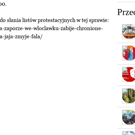
00.
Prze
o słania listów protestacyjnych w tej sprawie:
na-zaporze-we-wloclawku-zabije-chronione-
a-jaja-zmyje-fala/