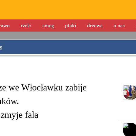
rawo
rzeki
smog
ptaki
drzewa
o nas
g
ze we Włocławku zabije
aków.
 zmyje fala