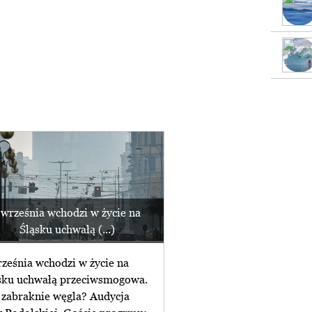
 września wchodzi w życie na
Śląsku uchwałą (...)
rześnia wchodzi w życie na
sku uchwałą przeciwsmogowa.
 zabraknie węgla? Audycja