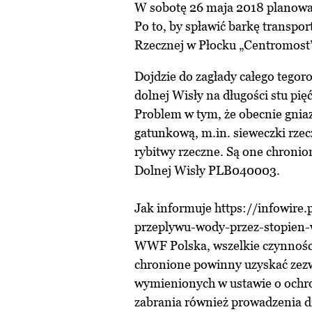
W sobotę 26 maja 2018 planowan
Po to, by spławić barkę transpo
Rzecznej w Płocku „Centromost”
Dojdzie do zagłady całego tegor
dolnej Wisły na długości stu pi
Problem w tym, że obecnie gniaz
gatunkową, m.in. sieweczki rzecz
rybitwy rzeczne. Są one chroni
Dolnej Wisły PLB040003.
Jak informuje https://infowire.
przeplywu-wody-przez-stopien
WWF Polska, wszelkie czynności
chronione powinny uzyskać zez
wymienionych w ustawie o ochron
zabrania również prowadzenia d