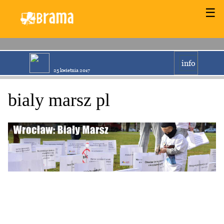
☰
info
25 kwietnia 2017
bialy marsz pl