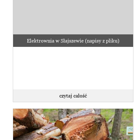
Elektrownia w Słajszewie (napisy z pliku)
czytaj całość