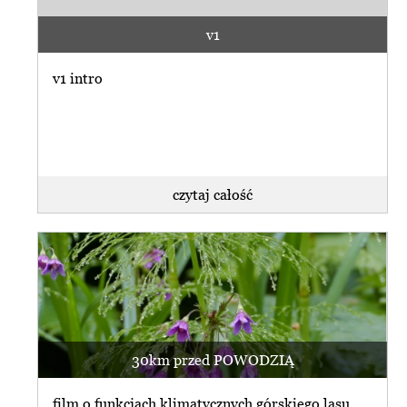
v1
v1 intro
czytaj całość
30km przed POWODZIĄ
film o funkcjach klimatycznych górskiego lasu.