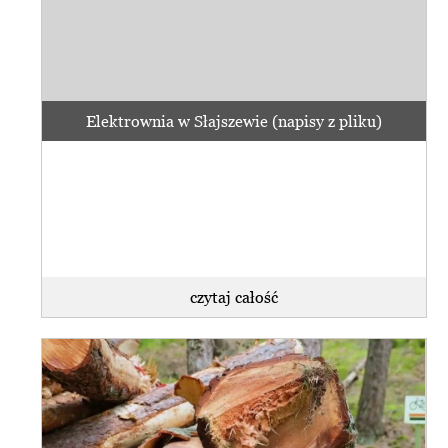
Elektrownia w Słajszewie (napisy z pliku)
czytaj całość