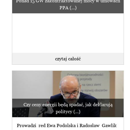
Ponad 15 GW zakontraktowanej mocy w umowach
PPA (...)
czytaj całość
Czy ceny energii będą spadać, jak deklarują
politycy (...)
Prowadzi red Ewa Podolska i Radosław Gawlik