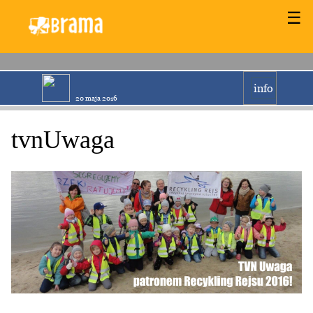
☰
info
20 maja 2016
tvnUwaga