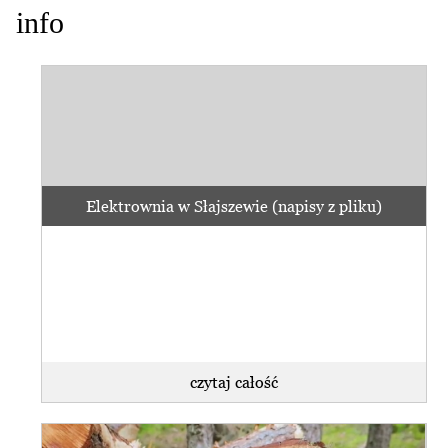
info
Elektrownia w Słajszewie (napisy z pliku)
czytaj całość