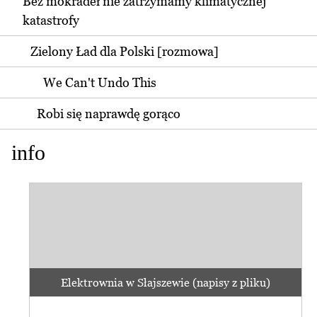
Bez mokradeł nie zatrzymamy klimatycznej
katastrofy
Zielony Ład dla Polski [rozmowa]
We Can't Undo This
Robi się naprawdę gorąco
info
Elektrownia w Słajszewie (napisy z pliku)