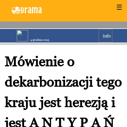
☰
info
4 grudnia 2015
Mówienie o
dekarbonizacji tego
kraju jest herezją i
jest A N T Y P A Ń