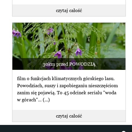
czytaj całość
30km przed POWODZIĄ
film o funkcjach klimatycznych górskiego lasu.
Powodziach, suszy i zapobieganiu nieszczęściom
zanim się pojawią. To 45 odcinek serialu "woda
w górach"... (...)
czytaj całość
+ więcej z info