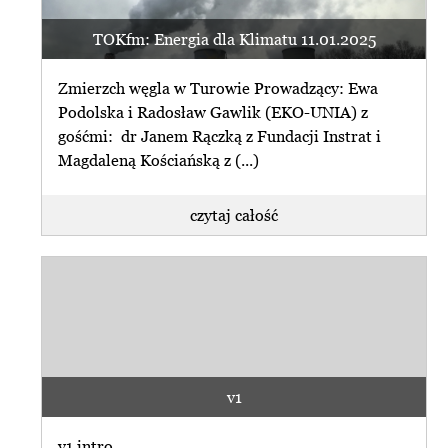
TOKfm: Energia dla Klimatu 11.01.2025
Zmierzch węgla w Turowie Prowadzący: Ewa
Podolska i Radosław Gawlik (EKO-UNIA) z
gośćmi: dr Janem Rączką z Fundacji Instrat i
Magdaleną Kościańską z (...)
czytaj całość
v1
v1 intro