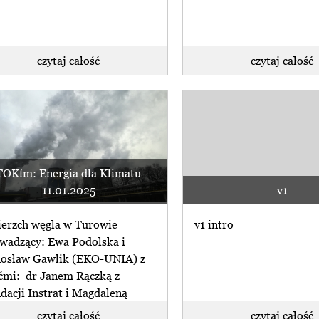
czytaj całość
czytaj całość
TOKfm: Energia dla Klimatu
11.01.2025
v1
erzch węgla w Turowie
v1 intro
wadzący: Ewa Podolska i
osław Gawlik (EKO-UNIA) z
ćmi: dr Janem Rączką z
dacji Instrat i Magdaleną
iańską z (...)
czytaj całość
czytaj całość