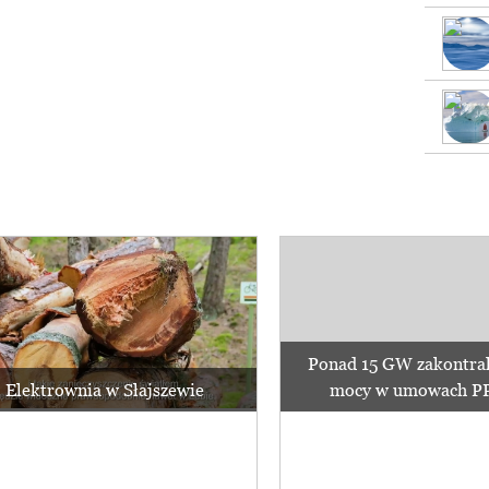
Ponad 15 GW zakontra
Elektrownia w Słajszewie
mocy w umowach PPA