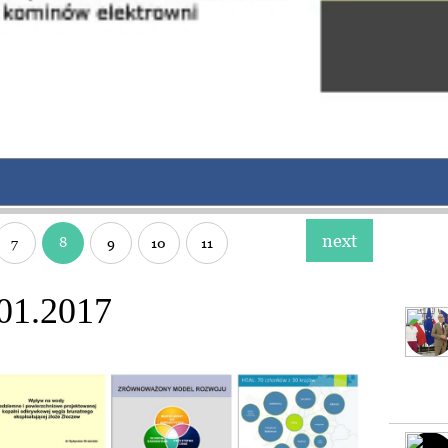
next
8
7
9
10
11
 01.2017