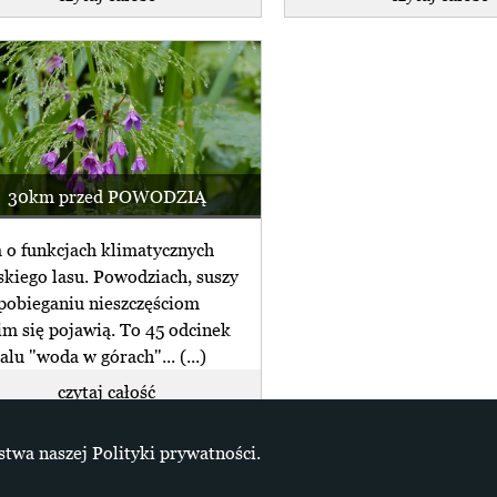
30km przed POWODZIĄ
m o funkcjach klimatycznych
skiego lasu. Powodziach, suszy
apobieganiu nieszczęściom
im się pojawią. To 45 odcinek
alu "woda w górach"... (...)
czytaj całość
+ więcej z info
stwa naszej Polityki prywatności.