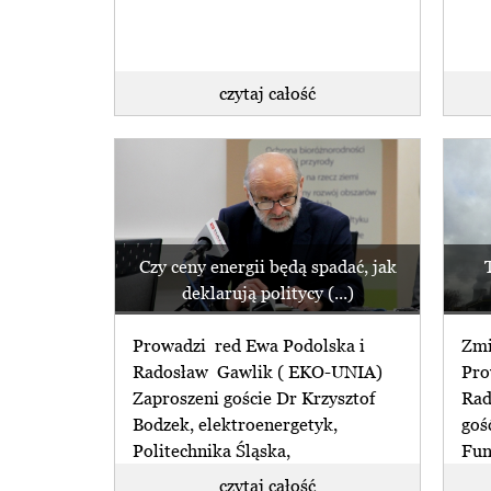
czytaj całość
Czy ceny energii będą spadać, jak
deklarują politycy (...)
Prowadzi red Ewa Podolska i
Zmi
Radosław Gawlik ( EKO-UNIA)
Pro
Zaproszeni goście Dr Krzysztof
Rad
Bodzek, elektroenergetyk,
goś
Politechnika Śląska,
Fun
Konwersatorium Inteligentna
Kośc
czytaj całość