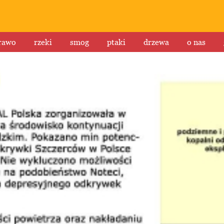
rawo
rzeki
smog
ptaki
drzewa
o nas