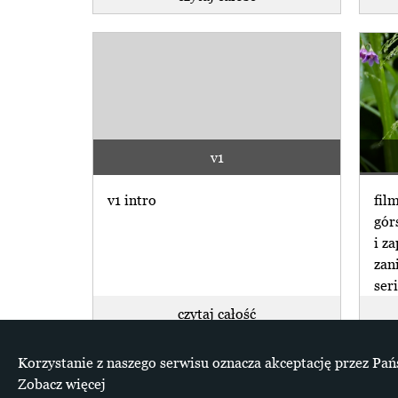
Energetyka założone przez (...)
v1
v1 intro
fil
gór
i z
zan
seri
czytaj całość
Korzystanie z naszego serwisu oznacza akceptację przez Pań
Zobacz więcej