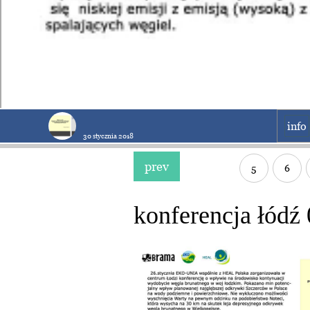
info
30 stycznia 2018
prev
5
6
konferencja łódź