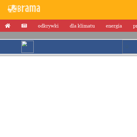
odkrywki
dla klimatu
energia
p