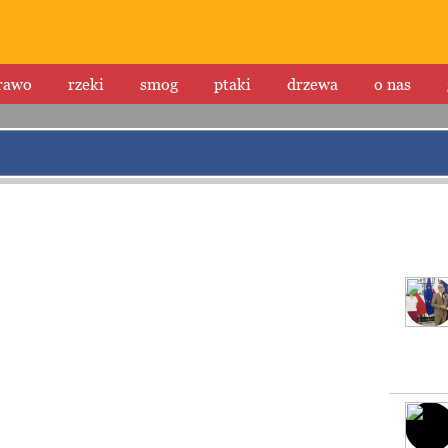
rawo
rzeki
smog
ptaki
drzewa
o nas