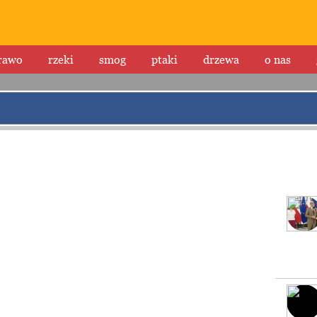
rawo
rzeki
smog
ptaki
drzewa
o nas