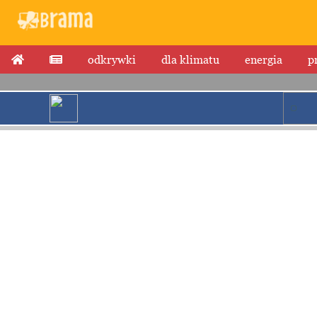
odkrywki
dla klimatu
energia
p